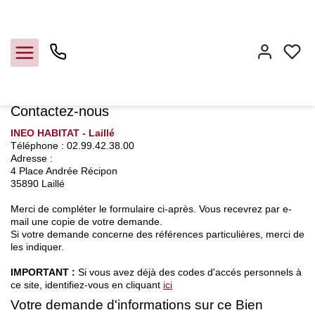
Accueil
à bâtir
Nous contacter
Nous contacter
Contactez-nous
INEO HABITAT - Laillé
Vendre
Téléphone :
02.99.42.38.00
Adresse :
4 Place Andrée Récipon
Acheter
35890
Laillé
Merci de compléter le formulaire ci-après. Vous recevrez par e-
Louer
mail une copie de votre demande.
Si votre demande concerne des références particulières, merci de
les indiquer.
Gerer
IMPORTANT :
Si vous avez déjà des codes d'accés personnels à
ce site, identifiez-vous en cliquant
ici
Syndic
Votre demande d'informations sur ce Bien