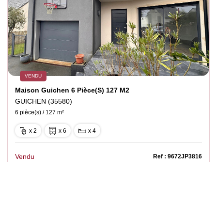
VENDU
Maison Guichen 6 Pièce(s) 127 M2
GUICHEN (35580)
6 pièce(s) / 127 m²
x 2
x 6
x 4
Vendu
Ref : 9672JP3816