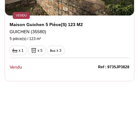
VENDU
Maison Guichen 5 Pièce(s) 123 M2
GUICHEN (35580)
5 pièce(s) / 123 m²
x 1
x 5
x 3
Vendu
Ref : 9735JP3828