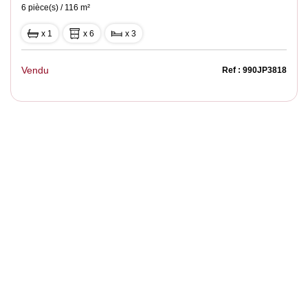
6 pièce(s) / 116 m²
x 1
x 6
x 3
Vendu
Ref : 990JP3818