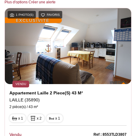
Plus d'options
Créer une alerte
Notre agence
1 PHOTO(S)
FAVORIS
Contact
VENDU
Appartement Laille 2 Piece(s) 43 M²
LAILLE (35890)
2 pièce(s) / 43 m²
x 1
x 2
x 1
Vendu
Ref : 8553TLD3807