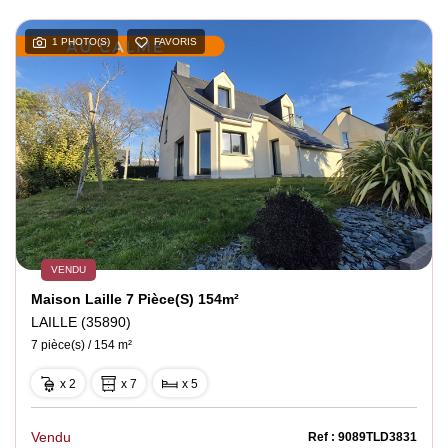
1 PHOTO(S)
FAVORIS
VENDU
Maison Laille 7 Pièce(s) 154m²
LAILLE (35890)
7 pièce(s) / 154 m²
x 2
x 7
x 5
Vendu
Ref : 9089TLD3831