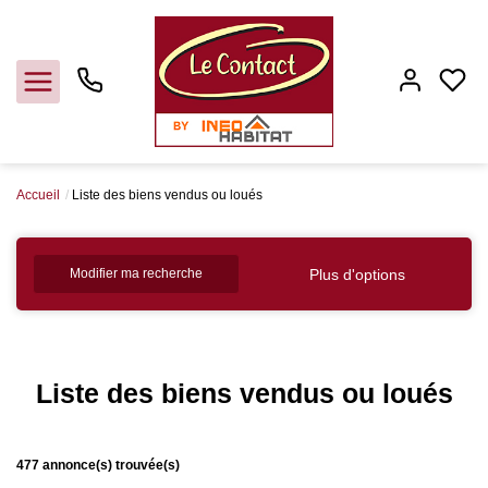
Accueil
Liste des biens vendus ou loués
Vendre
Plus d'options
Modifier ma recherche
Acheter
Louer
Liste des biens vendus ou loués
Gerer
477 annonce(s) trouvée(s)
Syndic