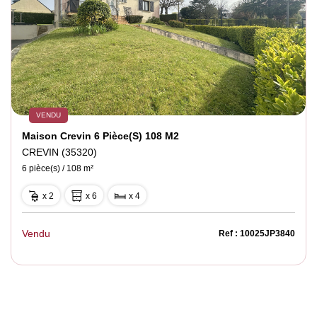
VENDU
Maison Crevin 6 Pièce(s) 108 M2
CREVIN (35320)
6 pièce(s) / 108 m²
x 2
x 6
x 4
Vendu
Ref : 10025JP3840