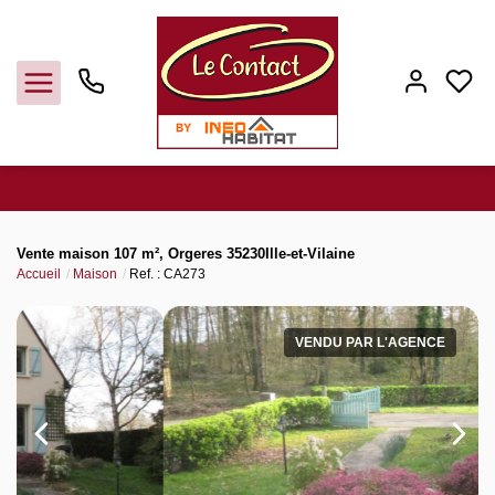
Vendre
Vente maison 107 m², Orgeres 35230Ille-et-Vilaine
Accueil
Maison
Ref. : CA273
Acheter
VENDU PAR L'AGENCE
Louer
Gerer
Syndic