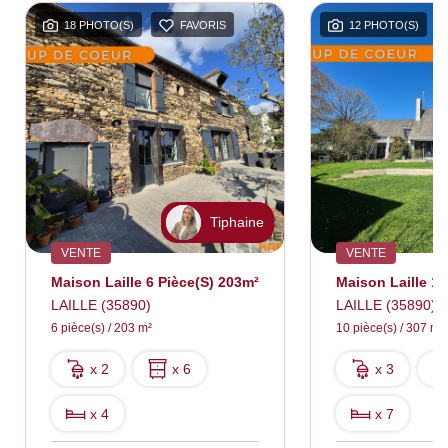
18 PHOTO(S)
FAVORIS
12 PHOTO(S)
Tiphaine
VENTE
VENTE
Maison Laille 6 Pièce(s) 203m²
LAILLE (35890)
LAILLE (35890)
6 pièce(s) / 203 m²
10 pièce(s) / 307 m²
x 2
x 6
x 3
x 4
x 7