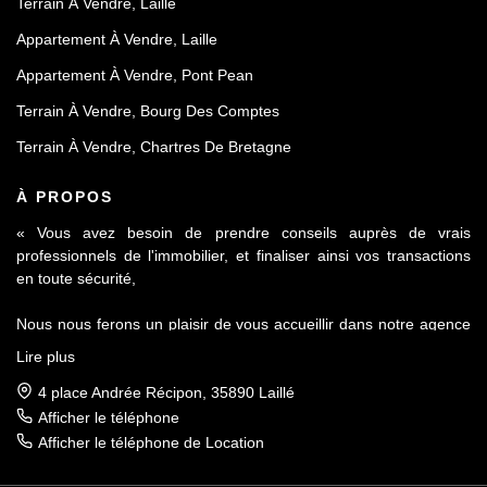
Terrain À Vendre, Laille
Appartement À Vendre, Laille
Appartement À Vendre, Pont Pean
Terrain À Vendre, Bourg Des Comptes
Terrain À Vendre, Chartres De Bretagne
À PROPOS
« Vous avez besoin de prendre conseils auprès de vrais
professionnels de l'immobilier, et finaliser ainsi vos transactions
en toute sécurité,
Nous nous ferons un plaisir de vous accueillir dans notre agence
Le Contact by Ineo située à Laillé, à seulement 10 mn de Rennes
Lire plus
sur l'axe Rennes-Nantes.
4 place Andrée Récipon, 35890 Laillé
Réputés pour notre sérieux et notre déontologie, membre de la
Afficher le téléphone
FNAIM et du Fichier commun Exclusivité AMEPI nous saurons
Afficher le téléphone de Location
répondre à vos attentes et vous accompagner dans toutes vos
démarches.