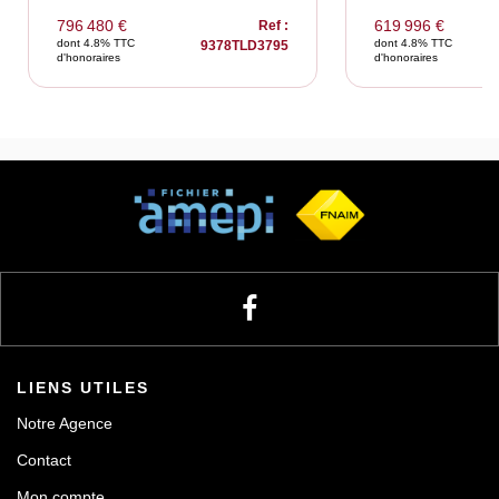
796 480 €
619 996 €
Ref :
dont 4.8% TTC
dont 4.8% TTC
9378TLD3795
d'honoraires
d'honoraires
LIENS UTILES
Notre Agence
Contact
Mon compte