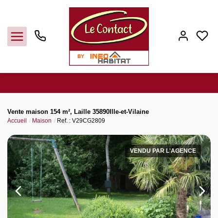
Vendre
Vente maison 154 m², Laille 35890Ille-et-Vilaine
Accueil
Maison
Ref. : V29CG2809
Acheter
VENDU PAR L'AGENCE
Louer
Gerer
Syndic