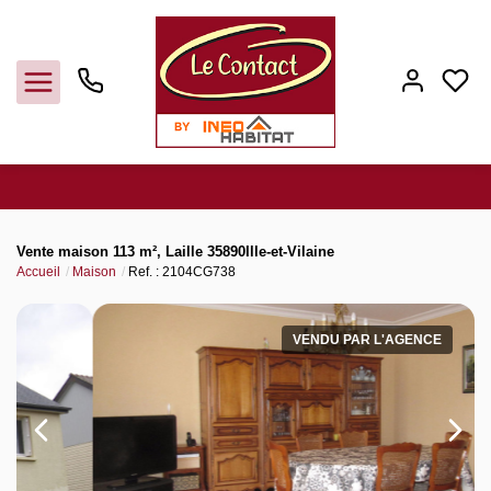
Vendre
Vente maison 113 m², Laille 35890Ille-et-Vilaine
Accueil
Maison
Ref. : 2104CG738
Acheter
VENDU PAR L'AGENCE
Louer
Gerer
Syndic