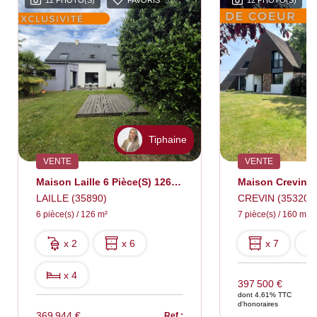
12 PHOTO(S)
FAVORIS
12 PHOTO(S)
Tiphaine
VENTE
VENTE
Maison Laille 6 Pièce(s) 126 M2
LAILLE (35890)
CREVIN (35320)
6 pièce(s) / 126 m²
7 pièce(s) / 160 m²
x 2
x 6
x 7
x 4
397 500 €
dont 4.61% TTC
d'honoraires
369 944 €
Ref :