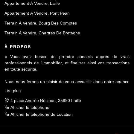
Appartement À Vendre, Laille
Appartement À Vendre, Pont Pean
Terrain À Vendre, Bourg Des Comptes
Terrain À Vendre, Chartres De Bretagne
À PROPOS
« Vous avez besoin de prendre conseils auprès de vrais
professionnels de l'immobilier, et finaliser ainsi vos transactions
en toute sécurité,
Nous nous ferons un plaisir de vous accueillir dans notre agence
Le Contact by Ineo située à Laillé, à seulement 10 mn de Rennes
Lire plus
sur l'axe Rennes-Nantes.
4 place Andrée Récipon, 35890 Laillé
Réputés pour notre sérieux et notre déontologie, membre de la
Afficher le téléphone
FNAIM et du Fichier commun Exclusivité AMEPI nous saurons
Afficher le téléphone de Location
répondre à vos attentes et vous accompagner dans toutes vos
démarches.