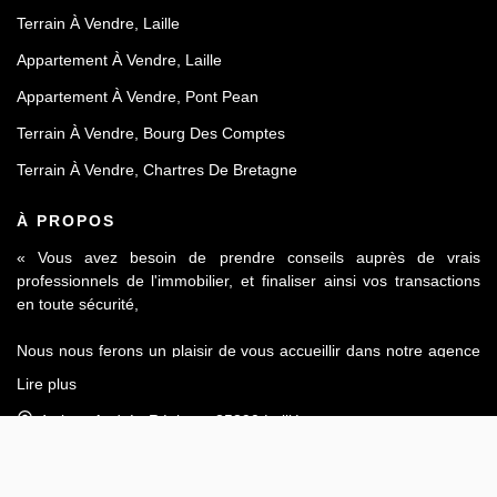
Terrain À Vendre, Laille
Appartement À Vendre, Laille
Appartement À Vendre, Pont Pean
Terrain À Vendre, Bourg Des Comptes
Terrain À Vendre, Chartres De Bretagne
À PROPOS
« Vous avez besoin de prendre conseils auprès de vrais
professionnels de l'immobilier, et finaliser ainsi vos transactions
en toute sécurité,
Nous nous ferons un plaisir de vous accueillir dans notre agence
Le Contact by Ineo située à Laillé, à seulement 10 mn de Rennes
Lire plus
sur l'axe Rennes-Nantes.
4 place Andrée Récipon, 35890 Laillé
Réputés pour notre sérieux et notre déontologie, membre de la
Afficher le téléphone
FNAIM et du Fichier commun Exclusivité AMEPI nous saurons
Afficher le téléphone de Location
répondre à vos attentes et vous accompagner dans toutes vos