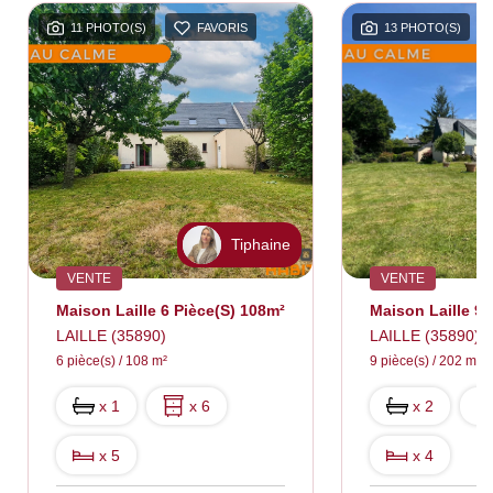
11 PHOTO(S)
FAVORIS
13 PHOTO(S)
FAVORI
Tiphaine
Ti
VENTE
VENTE
aison Laille 6 Pièce(s) 108m²
AILLE (35890)
LAILLE (35890)
pièce(s) / 108 m²
9 pièce(s) / 202 m²
x 1
x 6
x 2
x 9
x 5
x 4