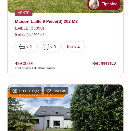
Tiphaine
VENTE
Maison Laille 9 Pièce(s) 202 M2
LAILLE (35890)
9 pièce(s) / 202 m²
x 2
x 9
x 4
499 000 €
Ref : 8843TLD
dont 3.96% TTC d'honoraires
12 PHOTO(S)
FAVORIS