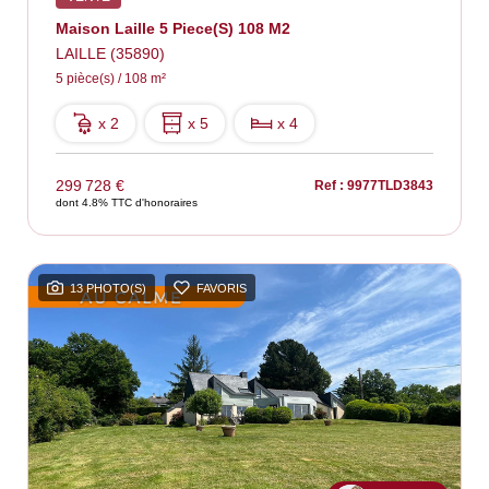
Maison Laille 5 Piece(s) 108 M2
LAILLE (35890)
5 pièce(s) / 108 m²
x 2
x 5
x 4
299 728 €
Ref : 9977TLD3843
dont 4.8% TTC d'honoraires
13 PHOTO(S)
FAVORIS