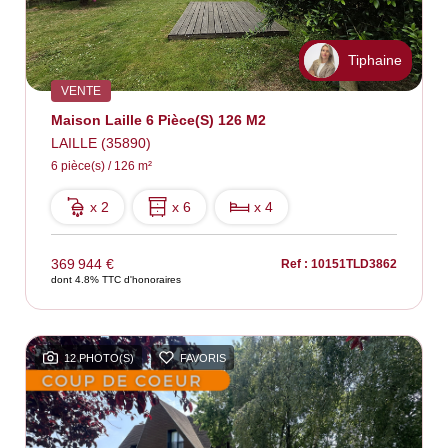
Tiphaine
VENTE
Maison Laille 6 Pièce(s) 126 M2
LAILLE (35890)
6 pièce(s) / 126 m²
x 2
x 6
x 4
369 944 €
Ref : 10151TLD3862
dont 4.8% TTC d'honoraires
12 PHOTO(S)
FAVORIS