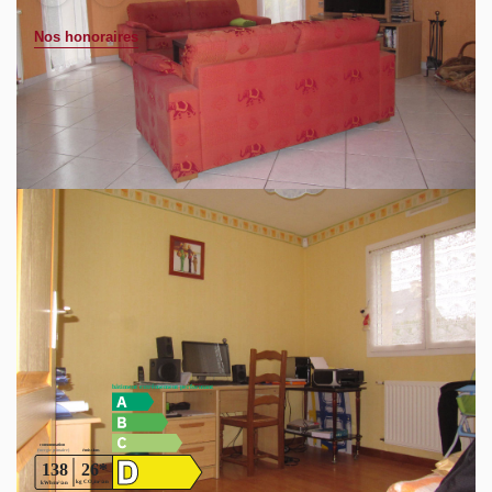
Nos honoraires
Exclusivité, commune Rennes métropole, dans
lotissement résidentiel, belle maison contemporaine de
144m², composée d'une entrée, d'une pièce de vie avec
cheminée équipée d'un insert de 41m², cuisine fermée
équipée de 13m², cinq chambres dont une chambre au rez-
de-chaussée avec salle d'eau privative, mezzanine, salle
de bains, bureau, garage attenant.
Retrouvez toutes nos annonces sur notre site :
www.lecontact-immobilier.fr.
Diagnostics énergétiques