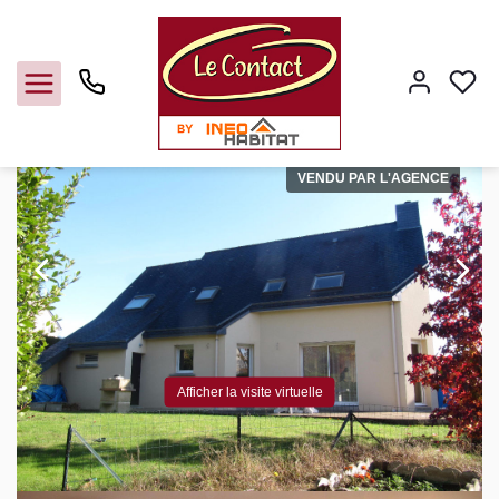
Vente maison 144 m², Laille 35890Ille-et-Vilaine
Accueil
Maison
Ref. : 2710CG2660
VENDU PAR L'AGENCE
Vendre
Acheter
Louer
Afficher la visite virtuelle
Gerer
Syndic