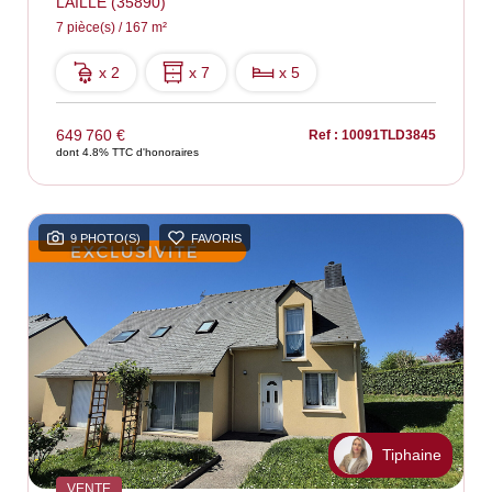
LAILLE (35890)
7 pièce(s) / 167 m²
x 2
x 7
x 5
649 760 €
Ref : 10091TLD3845
dont 4.8% TTC d'honoraires
9 PHOTO(S)
FAVORIS
Tiphaine
VENTE