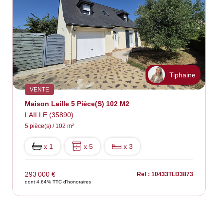
Tiphaine
VENTE
Maison Laille 5 Pièce(s) 102 M2
LAILLE (35890)
5 pièce(s) / 102 m²
x 1
x 5
x 3
293 000 €
Ref : 10433TLD3873
dont 4.64% TTC d'honoraires