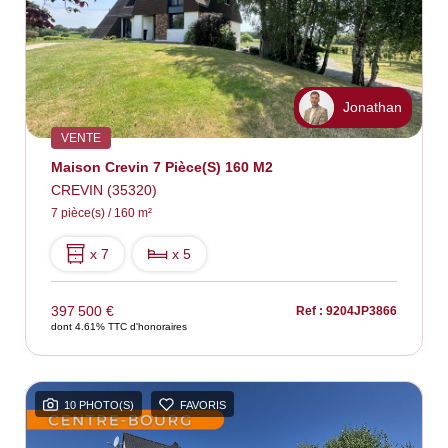
Jonathan
VENTE
Maison Crevin 7 Pièce(s) 160 M2
CREVIN (35320)
7 pièce(s) / 160 m²
x 7
x 5
397 500 €
Ref : 9204JP3866
dont 4.61% TTC d'honoraires
10 PHOTO(S)
FAVORIS