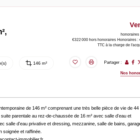
Ve
²,
honoraires 
€322 000
hors honoraires
Honoraires :
TTC à la charge de l'acq
Partager :
(s)
146 m²
Nos honor
ontemporaine de 146 m² comprenant une très belle pièce de vie de 44
 suite parentale au rez-de-chaussée de 16 m² avec salle d'eau et
c salle d'eau privative et dressing, mezzanine, salle de bains, garag
 soignée et raffinée.
contact-immobilier.fr.