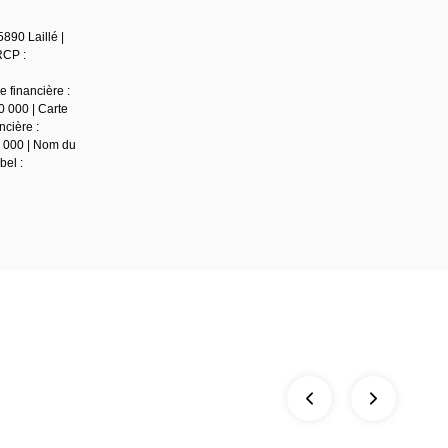
890 Laillé |
RCP :
 financière :
0 000 | Carte
ncière :
0 000 | Nom du
bel :