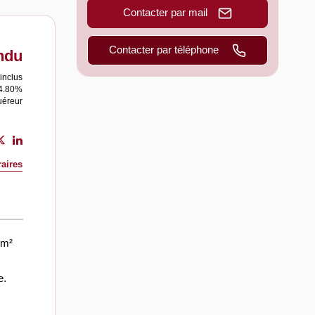
Contacter par mail
Contacter par téléphone
ndu
inclus
 4.80%
uéreur
aires
 m²
e.