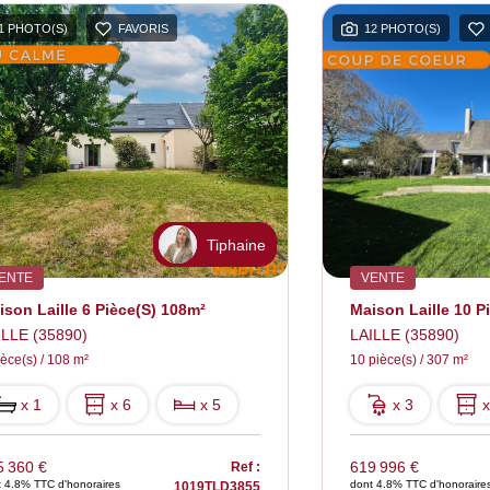
1 PHOTO(S)
FAVORIS
12 PHOTO(S)
Tiphaine
ENTE
VENTE
ison Laille 6 Pièce(s) 108m²
Maison Laille 10 P
ILLE (35890)
LAILLE (35890)
ièce(s) / 108 m²
10 pièce(s) / 307 m²
x 1
x 6
x 5
x 3
x
5 360 €
619 996 €
Ref :
 4.8% TTC d'honoraires
dont 4.8% TTC d'honoraire
1019TLD3855