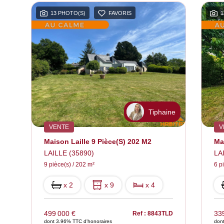
13 PHOTO(S)
FAVORIS
1
an
Tiphaine
VENTE
V
Maison Laille 9 Pièce(s) 202 M2
Ma
LAILLE (35890)
LA
9 pièce(s) / 202 m²
6 p
x 2
x 9
x 4
499 000 €
33
6
Ref : 8843TLD
dont 3.96% TTC d'honoraires
dont