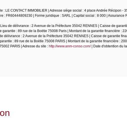
iale : LE CONTACT IMMOBILIER | Adresse siège social : 4 place Andrée Récipon - 35
 : FR60444809230 | Forme juridique : SARL | Capital social : 8 000 | Assurance 
 Lieu de délivrance : 2 Avenue de la Préfecture 35042 RENNES | Caisse de garantie
garantie : 89 rue de la Boëtie 75008 Paris | Montant de la garantie financière : 22
de délivrance : 2 Avenue de la Préfecture 35042 RENNES | Caisse de garantie fina
rantie : 89 rue de la Boëtie 75008 PARIS | Montant de la garantie financière : 20
5002 PARIS | Adresse du site :
http://www.anm-conso.com/
| Date d'obtention du la
ion