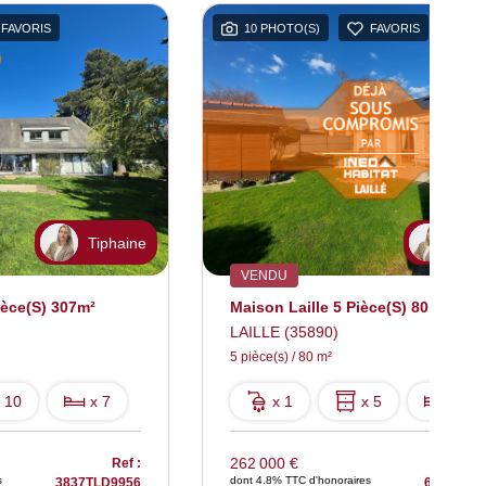
FAVORIS
10 PHOTO(S)
FAVORIS
Tiphaine
Tiph
VENDU
ièce(s) 307m²
Maison Laille 5 Pièce(s) 80 M2
LAILLE (35890)
5 pièce(s) / 80 m²
 10
x 7
x 1
x 5
x 3
262 000 €
Ref :
s
dont 4.8% TTC d'honoraires
3837TLD9956
6561TLD