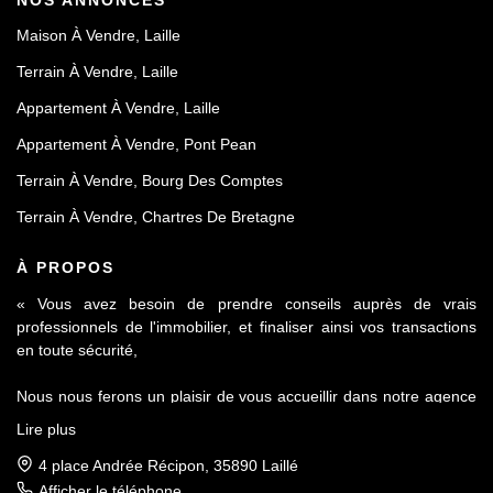
Maison À Vendre, Laille
Terrain À Vendre, Laille
Appartement À Vendre, Laille
Appartement À Vendre, Pont Pean
Terrain À Vendre, Bourg Des Comptes
Terrain À Vendre, Chartres De Bretagne
À PROPOS
« Vous avez besoin de prendre conseils auprès de vrais
professionnels de l'immobilier, et finaliser ainsi vos transactions
en toute sécurité,
Nous nous ferons un plaisir de vous accueillir dans notre agence
Le Contact by Ineo située à Laillé, à seulement 10 mn de Rennes
Lire plus
sur l'axe Rennes-Nantes.
4 place Andrée Récipon, 35890 Laillé
Réputés pour notre sérieux et notre déontologie, membre de la
Afficher le téléphone