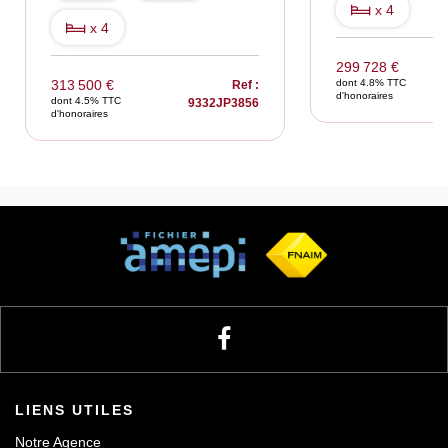
x 4
x 4
299 728 €
313 500 €
dont 4.8% TTC
Ref :
d'honoraires
dont 4.5% TTC
9332JP3856
d'honoraires
LIENS UTILES
Notre Agence