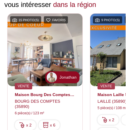
vous intéresser
dans la région
15 PHOTO(S)
FAVORIS
9 PHOTO(S)
Jonathan
VENTE
VENTE
Maison Bourg Des Comptes 6 Pièce(s) 123m2
BOURG DES COMPTES
LAILLE (35890)
(35890)
5 pièce(s) / 108 m²
6 pièce(s) / 123 m²
x 2
x 2
x 6