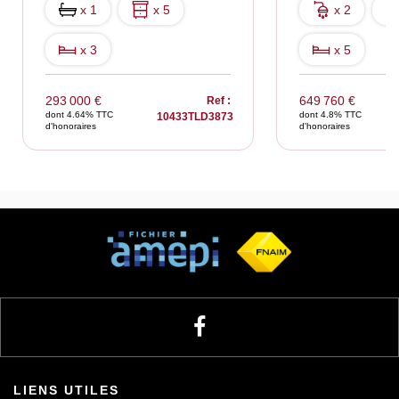
x 1
x 5
x 2
x 3
x 5
293 000 €
649 760 €
Ref :
dont 4.64% TTC
dont 4.8% TTC
10433TLD3873
d'honoraires
d'honoraires
LIENS UTILES