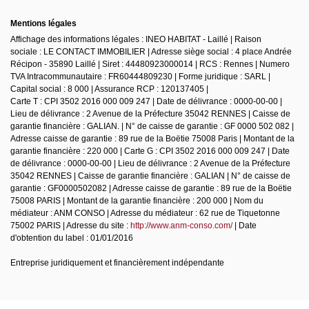
Mentions légales
Affichage des informations légales : INEO HABITAT - Laillé | Raison
sociale : LE CONTACT IMMOBILIER | Adresse siège social : 4 place Andrée
Récipon - 35890 Laillé | Siret : 44480923000014 | RCS : Rennes | Numero
TVA Intracommunautaire : FR60444809230 | Forme juridique : SARL |
Capital social : 8 000 | Assurance RCP : 120137405 |
Carte T : CPI 3502 2016 000 009 247 | Date de délivrance : 0000-00-00 |
Lieu de délivrance : 2 Avenue de la Préfecture 35042 RENNES | Caisse de
garantie financière : GALIAN. | N° de caisse de garantie : GF 0000 502 082 |
Adresse caisse de garantie : 89 rue de la Boëtie 75008 Paris | Montant de la
garantie financière : 220 000 | Carte G : CPI 3502 2016 000 009 247 | Date
de délivrance : 0000-00-00 | Lieu de délivrance : 2 Avenue de la Préfecture
35042 RENNES | Caisse de garantie financière : GALIAN | N° de caisse de
garantie : GF0000502082 | Adresse caisse de garantie : 89 rue de la Boëtie
75008 PARIS | Montant de la garantie financière : 200 000 | Nom du
médiateur : ANM CONSO | Adresse du médiateur : 62 rue de Tiquetonne
75002 PARIS | Adresse du site :
http://www.anm-conso.com/
| Date
d'obtention du label : 01/01/2016
Entreprise juridiquement et financièrement indépendante