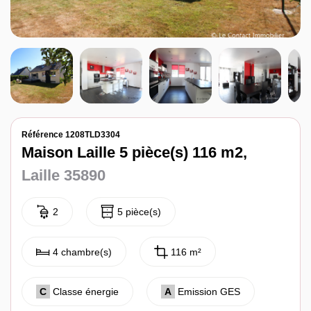
Notre agence
Contact
Référence 1208TLD3304
Maison Laille 5 pièce(s) 116 m2,
Laille 35890
2
5 pièce(s)
4 chambre(s)
116 m²
C
Classe énergie
A
Emission GES