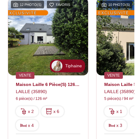
12 PHOTO(S)
FAVORIS
10 PHOTO(S)
Tiphaine
VENTE
VENTE
Maison Laille 6 Pièce(s) 126 M2
Maison Laille 5 
LAILLE (35890)
LAILLE (35890)
6 pièce(s) / 126 m²
5 pièce(s) / 94 m²
x 2
x 6
x 1
x 4
x 3