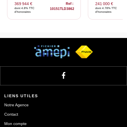
369 944 €
241 000 €
Ref :
dont 4.8% TTC
dont 4.78% TTC
10151TLD3862
d'honoraires
d'honoraires
LIENS UTILES
Notre Agence
Contact
Mon compte