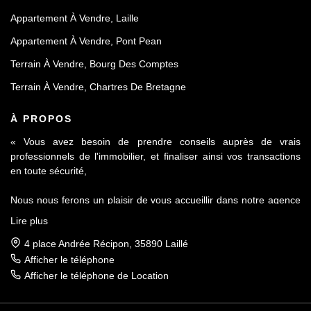
Appartement À Vendre, Laille
Appartement À Vendre, Pont Pean
Terrain À Vendre, Bourg Des Comptes
Terrain À Vendre, Chartres De Bretagne
À PROPOS
« Vous avez besoin de prendre conseils auprès de vrais
professionnels de l'immobilier, et finaliser ainsi vos transactions
en toute sécurité,
Nous nous ferons un plaisir de vous accueillir dans notre agence
Le Contact by Ineo située à Laillé, à seulement 10 mn de Rennes
Lire plus
sur l'axe Rennes-Nantes.
4 place Andrée Récipon, 35890 Laillé
Réputés pour notre sérieux et notre déontologie, membre de la
Afficher le téléphone
FNAIM et du Fichier commun Exclusivité AMEPI nous saurons
Afficher le téléphone de Location
répondre à vos attentes et vous accompagner dans toutes vos
démarches.