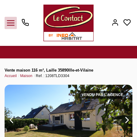
Vendre
Vente maison 116 m², Laille 35890Ille-et-Vilaine
Accueil
Maison
Ref. : 1208TLD3304
Acheter
VENDU PAR L'AGENCE
Louer
Gerer
Syndic