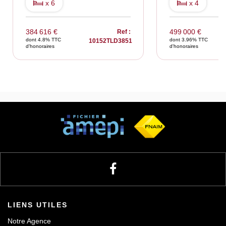
x 6
x 4
384 616 €
499 000 €
Ref :
dont 4.8% TTC
dont 3.96% TTC
10152TLD3851
d'honoraires
d'honoraires
LIENS UTILES
Notre Agence