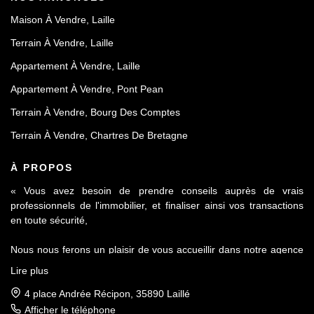
Maison À Vendre, Laille
Terrain À Vendre, Laille
Appartement À Vendre, Laille
Appartement À Vendre, Pont Pean
Terrain À Vendre, Bourg Des Comptes
Terrain À Vendre, Chartres De Bretagne
À PROPOS
« Vous avez besoin de prendre conseils auprès de vrais
professionnels de l'immobilier, et finaliser ainsi vos transactions
en toute sécurité,
Nous nous ferons un plaisir de vous accueillir dans notre agence
Le Contact by Ineo située à Laillé, à seulement 10 mn de Rennes
Lire plus
sur l'axe Rennes-Nantes.
4 place Andrée Récipon, 35890 Laillé
Réputés pour notre sérieux et notre déontologie, membre de la
Afficher le téléphone