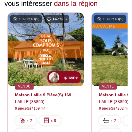
vous intéresser
dans la région
18 PHOTO(S)
FAVORIS
13 PHOTO(S)
Tiphaine
VENDU
VENTE
Maison Laille 9 Pièce(s) 169 M2
LAILLE (35890)
LAILLE (35890)
9 pièce(s) / 169 m²
9 pièce(s) / 202 m²
x 2
x 9
x 2