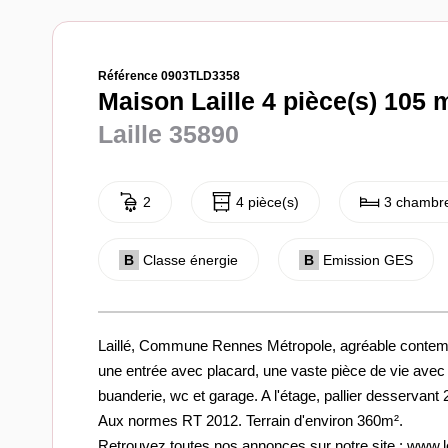
Référence 0903TLD3358
Maison Laille 4 pièce(s) 105 
Laille 35890
2
4 pièce(s)
3 chambre
B
Classe énergie
B
Emission GES
Laillé, Commune Rennes Métropole, agréable contem
une entrée avec placard, une vaste pièce de vie avec
buanderie, wc et garage. A l'étage, pallier desservant
Aux normes RT 2012. Terrain d'environ 360m².
Retrouvez toutes nos annonces sur notre site : www.le