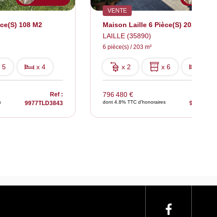
VENTE
ece(s) 108 M2
Maison Laille 6 Pièce(s) 203m²
LAILLE (35890)
6 pièce(s) / 203 m²
 5
x 4
x 2
x 6
x 4
796 480 €
Ref :
s
dont 4.8% TTC d'honoraires
9977TLD3843
9378TLD