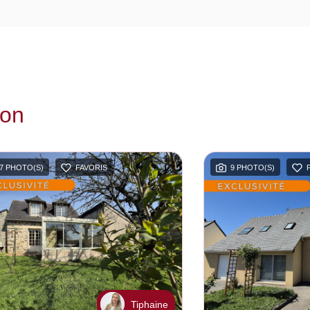
ion
7 PHOTO(S)
FAVORIS
9 PHOTO(S)
Tiphaine