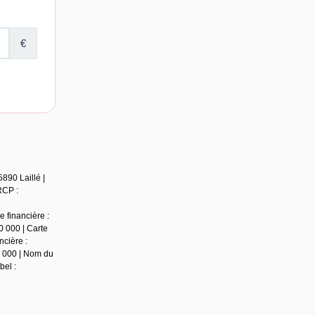
890 Laillé |
RCP :
 financière :
0 000 | Carte
ncière :
0 000 | Nom du
bel :