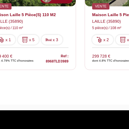
ENTE
VENTE
ison Laille 5 Pièce(s) 110 M2
Maison Laille 5 Pi
ILLE (35890)
LAILLE (35890)
ièce(s) / 110 m²
5 pièce(s) / 108 m²
x 1
x 5
x 3
x 2
x
9 400 €
299 728 €
Ref :
t 4.79% TTC d'honoraires
dont 4.8% TTC d'honoraire
8968TLD3989