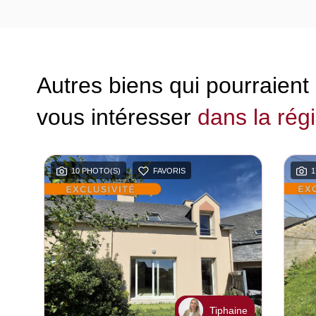
Autres biens qui pourraient
vous intéresser
dans la rég
10 PHOTO(S)
FAVORIS
1
ne
Tiphaine