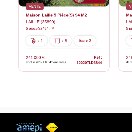
VENTE
V
Maison Laille 5 Pièce(s) 94 M2
Ma
LAILLE (35890)
LA
5 pièce(s) / 94 m²
5 p
x 1
x 5
x 3
241 000 €
24
 :
Ref :
dont 4.78% TTC d'honoraires
don
2
10020TLD3844