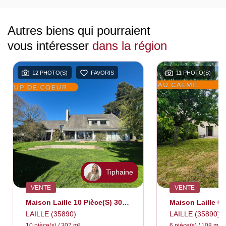
Autres biens qui pourraient
vous intéresser
dans la région
12 PHOTO(S)
FAVORIS
11 PHOTO(S)
Tiphaine
VENTE
VENTE
Maison Laille 10 Pièce(s) 307m²
Maison Laille 6 
LAILLE (35890)
LAILLE (35890)
10 pièce(s) / 307 m²
6 pièce(s) / 108 m²