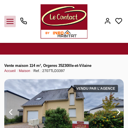
Vendre
Vente maison 114 m², Orgeres 35230Ille-et-Vilaine
Accueil
Maison
Ref. : 2707TLD3397
Acheter
VENDU PAR L'AGENCE
Louer
Gerer
Syndic