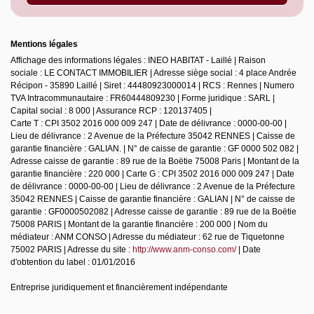
Mentions légales
Affichage des informations légales : INEO HABITAT - Laillé | Raison
sociale : LE CONTACT IMMOBILIER | Adresse siège social : 4 place Andrée
Récipon - 35890 Laillé | Siret : 44480923000014 | RCS : Rennes | Numero
TVA Intracommunautaire : FR60444809230 | Forme juridique : SARL |
Capital social : 8 000 | Assurance RCP : 120137405 |
Carte T : CPI 3502 2016 000 009 247 | Date de délivrance : 0000-00-00 |
Lieu de délivrance : 2 Avenue de la Préfecture 35042 RENNES | Caisse de
garantie financière : GALIAN. | N° de caisse de garantie : GF 0000 502 082 |
Adresse caisse de garantie : 89 rue de la Boëtie 75008 Paris | Montant de la
garantie financière : 220 000 | Carte G : CPI 3502 2016 000 009 247 | Date
de délivrance : 0000-00-00 | Lieu de délivrance : 2 Avenue de la Préfecture
35042 RENNES | Caisse de garantie financière : GALIAN | N° de caisse de
garantie : GF0000502082 | Adresse caisse de garantie : 89 rue de la Boëtie
75008 PARIS | Montant de la garantie financière : 200 000 | Nom du
médiateur : ANM CONSO | Adresse du médiateur : 62 rue de Tiquetonne
75002 PARIS | Adresse du site :
http://www.anm-conso.com/
| Date
d'obtention du label : 01/01/2016
Entreprise juridiquement et financièrement indépendante