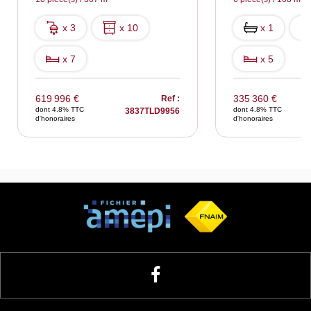
x 3
x 10
x 1
x 7
x 5
619 996 €
335 360 €
Ref :
dont 4.8% TTC
dont 4.8% TTC
3837TLD9956
d'honoraires
d'honoraires