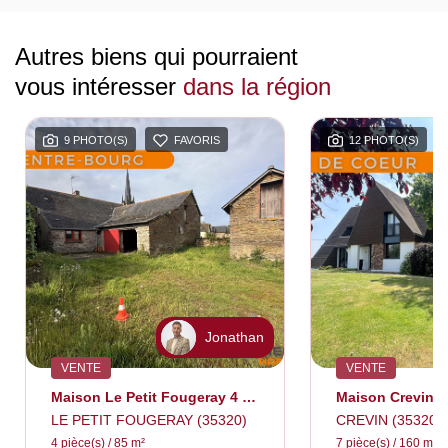
Autres biens qui pourraient
vous intéresser
dans la région
9 PHOTO(S)
FAVORIS
12 PHOTO(S)
Jonathan
VENTE
VENTE
Maison Le Petit Fougeray 4 Pièce(s) 85 M2
LE PETIT FOUGERAY (35320)
CREVIN (35320)
4 pièce(s) / 85 m²
7 pièce(s) / 160 m²