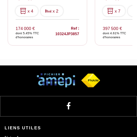
x 4
x 2
x 7
174 000 €
397 500 €
Ref :
dont 5.45% TTC
dont 4.61% TTC
10324JP3857
d'honoraires
d'honoraires
LIENS UTILES