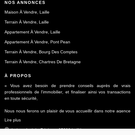
NOS ANNONCES
Maison À Vendre, Laille
Terrain À Vendre, Laille
Appartement À Vendre, Laille
Appartement À Vendre, Pont Pean
Terrain À Vendre, Bourg Des Comptes
Terrain À Vendre, Chartres De Bretagne
À PROPOS
« Vous avez besoin de prendre conseils auprès de vrais
professionnels de l'immobilier, et finaliser ainsi vos transactions
en toute sécurité,
Nous nous ferons un plaisir de vous accueillir dans notre agence
Le Contact by Ineo située à Laillé, à seulement 10 mn de Rennes
Lire plus
sur l'axe Rennes-Nantes.
4 place Andrée Récipon, 35890 Laillé