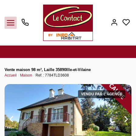
Vendre
Vente maison 98 m², Laille 35890Ille-et-Vilaine
Accueil
Maison
Ref. : 7784TLD3608
Acheter
VENDU PAR L'AGENCE
Louer
Gerer
Syndic