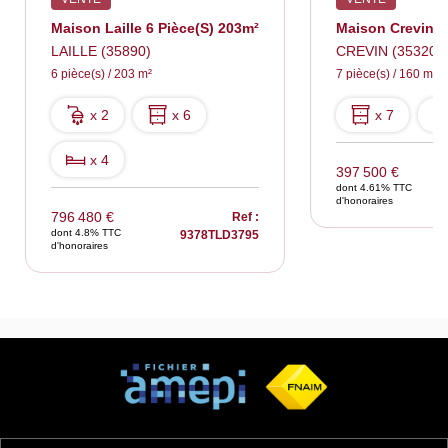
Maison Laille 6 Pièce(s) 203m²
LAILLE (35890)
CREVIN (35320)
6 pièce(s) / 203 m²
7 pièce(s) / 160 m²
x 2
x 6
x 7
x 4
397 500 €
dont 4.61% TTC
d'honoraires
796 480 €
Ref :
dont 4.8% TTC
9378TLD3795
d'honoraires