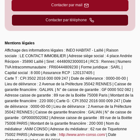
Contacter par mail
Contacter par téléphone
Mentions légales
Affichage des informations légales : INEO HABITAT - Laillé | Raison
sociale : LE CONTACT IMMOBILIER | Adresse siège social : 4 place Andrée
Récipon - 35890 Laillé | Siret : 44480923000014 | RCS : Rennes | Numero
TVA Intracommunautaire : FR60444809230 | Forme juridique : SARL |
Capital social : 8 000 | Assurance RCP : 120137405 |
Carte T : CPI 3502 2016 000 009 247 | Date de délivrance : 0000-00-00 |
Lieu de délivrance : 2 Avenue de la Préfecture 35042 RENNES | Caisse de
garantie financière : GALIAN. | N° de caisse de garantie : GF 0000 502 082 |
Adresse caisse de garantie : 89 rue de la Boëtie 75008 Paris | Montant de la
garantie financière : 220 000 | Carte G : CPI 3502 2016 000 009 247 | Date
de délivrance : 0000-00-00 | Lieu de délivrance : 2 Avenue de la Préfecture
35042 RENNES | Caisse de garantie financière : GALIAN | N° de caisse de
garantie : GF0000502082 | Adresse caisse de garantie : 89 rue de la Boëtie
75008 PARIS | Montant de la garantie financière : 200 000 | Nom du
médiateur : ANM CONSO | Adresse du médiateur : 62 rue de Tiquetonne
75002 PARIS | Adresse du site :
http://www.anm-conso.com/
| Date