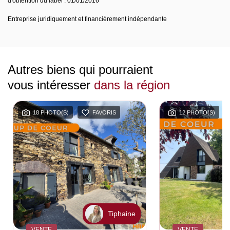
d'obtention du label : 01/01/2016
Entreprise juridiquement et financièrement indépendante
Autres biens qui pourraient
vous intéresser
dans la région
18 PHOTO(S)
FAVORIS
12 PHOTO(S)
Tiphaine
VENTE
VENTE