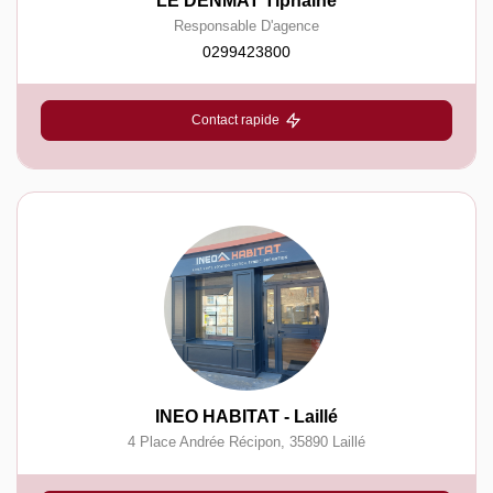
LE DENMAT Tiphaine
Responsable D'agence
0299423800
Contact rapide
INEO HABITAT - Laillé
4 Place Andrée Récipon
,
35890
Laillé