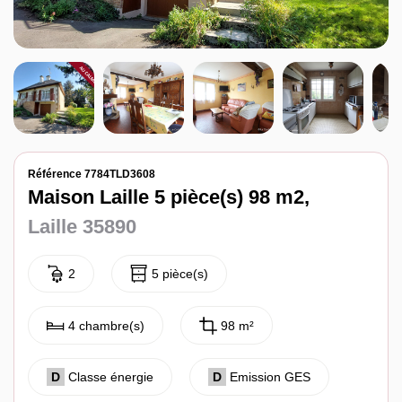
Notre agence
Contact
Référence 7784TLD3608
Maison Laille 5 pièce(s) 98 m2,
Laille 35890
2
5 pièce(s)
4 chambre(s)
98 m²
D
Classe énergie
D
Emission GES