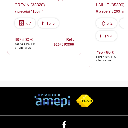
CREVIN (35320)
LAILLE (35890)
7 pièce(s) / 160 m²
6 pièce(s) / 203 m²
x 7
x 5
x 2
x 4
397 500 €
Ref :
dont 4.61% TTC
9204JP3866
d'honoraires
796 480 €
dont 4.8% TTC
d'honoraires