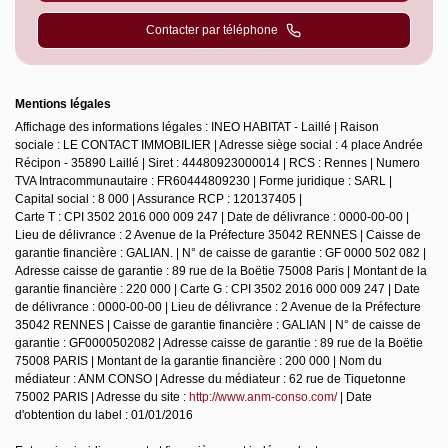
Contacter par téléphone
Mentions légales
Affichage des informations légales : INEO HABITAT - Laillé | Raison
sociale : LE CONTACT IMMOBILIER | Adresse siège social : 4 place Andrée
Récipon - 35890 Laillé | Siret : 44480923000014 | RCS : Rennes | Numero
TVA Intracommunautaire : FR60444809230 | Forme juridique : SARL |
Capital social : 8 000 | Assurance RCP : 120137405 |
Carte T : CPI 3502 2016 000 009 247 | Date de délivrance : 0000-00-00 |
Lieu de délivrance : 2 Avenue de la Préfecture 35042 RENNES | Caisse de
garantie financière : GALIAN. | N° de caisse de garantie : GF 0000 502 082 |
Adresse caisse de garantie : 89 rue de la Boëtie 75008 Paris | Montant de la
garantie financière : 220 000 | Carte G : CPI 3502 2016 000 009 247 | Date
de délivrance : 0000-00-00 | Lieu de délivrance : 2 Avenue de la Préfecture
35042 RENNES | Caisse de garantie financière : GALIAN | N° de caisse de
garantie : GF0000502082 | Adresse caisse de garantie : 89 rue de la Boëtie
75008 PARIS | Montant de la garantie financière : 200 000 | Nom du
médiateur : ANM CONSO | Adresse du médiateur : 62 rue de Tiquetonne
75002 PARIS | Adresse du site :
http://www.anm-conso.com/
| Date
d'obtention du label : 01/01/2016