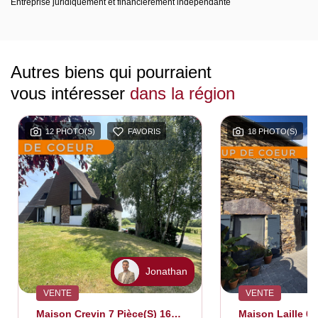
Entreprise juridiquement et financièrement indépendante
Autres biens qui pourraient
vous intéresser
dans la région
12 PHOTO(S)
FAVORIS
18 PHOTO(S)
Jonathan
VENTE
VENTE
Maison Crevin 7 Pièce(s) 160 M2
Maison Laille 6 