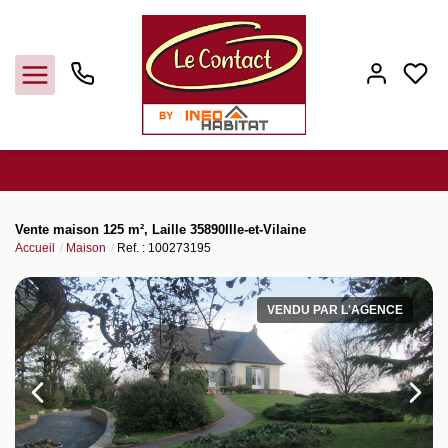
Vendre
Vente maison 125 m², Laille 35890Ille-et-Vilaine
Accueil
Maison
Ref. : 100273195
Acheter
VENDU PAR L'AGENCE
Louer
Gerer
Syndic