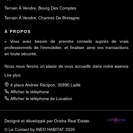
Terrain À Vendre, Bourg Des Comptes
Terrain À Vendre, Chartres De Bretagne
À PROPOS
« Vous avez besoin de prendre conseils auprès de vrais
professionnels de l'immobilier, et finaliser ainsi vos transactions
en toute sécurité,
Nous nous ferons un plaisir de vous accueillir dans notre agence
Le Contact by Ineo située à Laillé, à seulement 10 mn de Rennes
Lire plus
sur l'axe Rennes-Nantes.
4 place Andrée Récipon, 35890 Laillé
Réputés pour notre sérieux et notre déontologie, membre de la
Afficher le téléphone
FNAIM et du Fichier commun Exclusivité AMEPI nous saurons
Afficher le téléphone de Location
répondre à vos attentes et vous accompagner dans toutes vos
démarches.
Designé et développé par Orisha Real Estate
Nous vous apporterons toutes les informations concernant les
plans locaux d'urbanisme, les infrastructures, les commerces et
© Le Contact by INEO HABITAT 2026