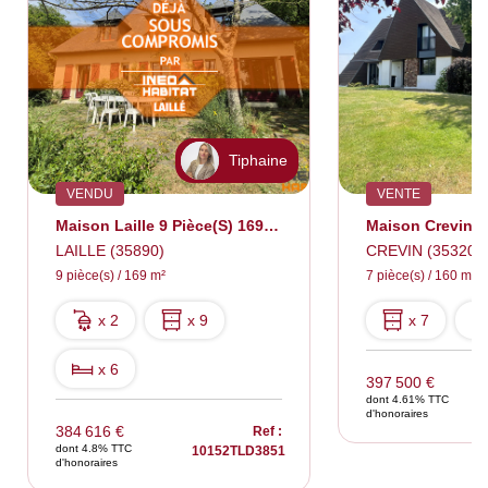
Tiphaine
VENDU
VENTE
Maison Laille 9 Pièce(s) 169 M2
LAILLE (35890)
CREVIN (35320)
9 pièce(s) / 169 m²
7 pièce(s) / 160 m²
x 2
x 9
x 7
x 6
397 500 €
dont 4.61% TTC
d'honoraires
384 616 €
Ref :
dont 4.8% TTC
10152TLD3851
d'honoraires