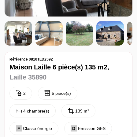
Notre agence
Contact
Référence 0810TLD2592
Maison Laille 6 pièce(s) 135 m2,
Laille 35890
2
6 pièce(s)
4 chambre(s)
139 m²
F
Classe énergie
D
Emission GES