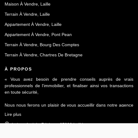
Maison À Vendre, Laille
Terrain À Vendre, Laille
Appartement À Vendre, Laille
Appartement À Vendre, Pont Pean
Terrain À Vendre, Bourg Des Comptes
Terrain À Vendre, Chartres De Bretagne
À PROPOS
« Vous avez besoin de prendre conseils auprès de vrais
professionnels de l'immobilier, et finaliser ainsi vos transactions
en toute sécurité,
Nous nous ferons un plaisir de vous accueillir dans notre agence
Le Contact by Ineo située à Laillé, à seulement 10 mn de Rennes
Lire plus
sur l'axe Rennes-Nantes.
4 place Andrée Récipon, 35890 Laillé
Réputés pour notre sérieux et notre déontologie, membre de la
Afficher le téléphone
FNAIM et du Fichier commun Exclusivité AMEPI nous saurons