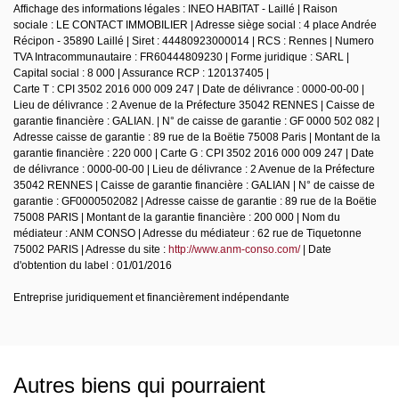
Affichage des informations légales : INEO HABITAT - Laillé | Raison
sociale : LE CONTACT IMMOBILIER | Adresse siège social : 4 place Andrée
Récipon - 35890 Laillé | Siret : 44480923000014 | RCS : Rennes | Numero
TVA Intracommunautaire : FR60444809230 | Forme juridique : SARL |
Capital social : 8 000 | Assurance RCP : 120137405 |
Carte T : CPI 3502 2016 000 009 247 | Date de délivrance : 0000-00-00 |
Lieu de délivrance : 2 Avenue de la Préfecture 35042 RENNES | Caisse de
garantie financière : GALIAN. | N° de caisse de garantie : GF 0000 502 082 |
Adresse caisse de garantie : 89 rue de la Boëtie 75008 Paris | Montant de la
garantie financière : 220 000 | Carte G : CPI 3502 2016 000 009 247 | Date
de délivrance : 0000-00-00 | Lieu de délivrance : 2 Avenue de la Préfecture
35042 RENNES | Caisse de garantie financière : GALIAN | N° de caisse de
garantie : GF0000502082 | Adresse caisse de garantie : 89 rue de la Boëtie
75008 PARIS | Montant de la garantie financière : 200 000 | Nom du
médiateur : ANM CONSO | Adresse du médiateur : 62 rue de Tiquetonne
75002 PARIS | Adresse du site :
http://www.anm-conso.com/
| Date
d'obtention du label : 01/01/2016
Entreprise juridiquement et financièrement indépendante
Autres biens qui pourraient