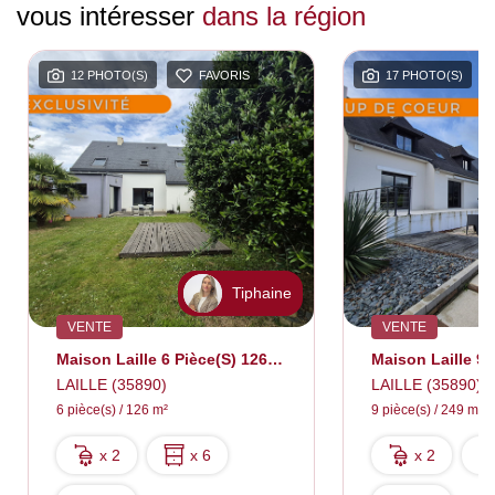
vous intéresser
dans la région
12 PHOTO(S)
FAVORIS
17 PHOTO(S)
Tiphaine
VENTE
VENTE
Maison Laille 6 Pièce(s) 126 M2
LAILLE (35890)
LAILLE (35890)
6 pièce(s) / 126 m²
9 pièce(s) / 249 m²
x 2
x 6
x 2