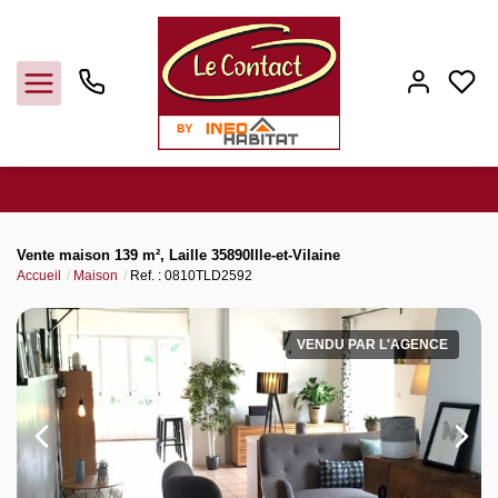
Vendre
Vente maison 139 m², Laille 35890Ille-et-Vilaine
Accueil
Maison
Ref. : 0810TLD2592
Acheter
VENDU PAR L'AGENCE
Louer
Gerer
Syndic