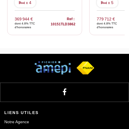
x 4
x 5
369 944 €
779 712 €
Ref :
dont 4.8% TTC
dont 4.8% TTC
10151TLD3862
d'honoraires
d'honoraires
LIENS UTILES
Notre Agence