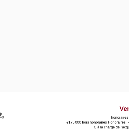
Ve
2,
honoraires 
€175 000
hors honoraires
Honoraires :
TTC à la charge de l'acq