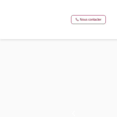
Nous contacter
Vente maison 75 m², Laille 35890Ille-et-Vilaine
Accueil
Maison
Ref. : 187