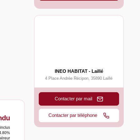
INEO HABITAT - Laillé
4 Place Andrée Récipon
,
35890
Laillé
Contacter par mail
Contacter par téléphone
ndu
inclus
 4.80%
uéreur