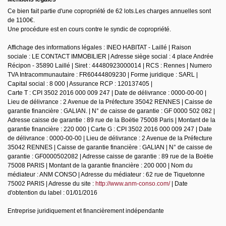
Ce bien fait partie d'une copropriété de 62 lots.Les charges annuelles sont
de 1100€.
Une procédure est en cours contre le syndic de copropriété.
Affichage des informations légales : INEO HABITAT - Laillé | Raison
sociale : LE CONTACT IMMOBILIER | Adresse siège social : 4 place Andrée
Récipon - 35890 Laillé | Siret : 44480923000014 | RCS : Rennes | Numero
TVA Intracommunautaire : FR60444809230 | Forme juridique : SARL |
Capital social : 8 000 | Assurance RCP : 120137405 |
Carte T : CPI 3502 2016 000 009 247 | Date de délivrance : 0000-00-00 |
Lieu de délivrance : 2 Avenue de la Préfecture 35042 RENNES | Caisse de
garantie financière : GALIAN. | N° de caisse de garantie : GF 0000 502 082 |
Adresse caisse de garantie : 89 rue de la Boëtie 75008 Paris | Montant de la
garantie financière : 220 000 | Carte G : CPI 3502 2016 000 009 247 | Date
de délivrance : 0000-00-00 | Lieu de délivrance : 2 Avenue de la Préfecture
35042 RENNES | Caisse de garantie financière : GALIAN | N° de caisse de
garantie : GF0000502082 | Adresse caisse de garantie : 89 rue de la Boëtie
75008 PARIS | Montant de la garantie financière : 200 000 | Nom du
médiateur : ANM CONSO | Adresse du médiateur : 62 rue de Tiquetonne
75002 PARIS | Adresse du site :
http://www.anm-conso.com/
| Date
d'obtention du label : 01/01/2016
Entreprise juridiquement et financièrement indépendante