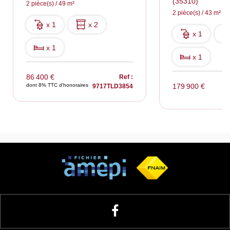
(35310)
2 pièce(s) / 49 m²
2 pièce(s) / 43 m²
x 1
x 2
x 1
x 1
x 1
86 400 €
Ref :
dont 8% TTC d'honoraires
179 900 €
9717TLD3854