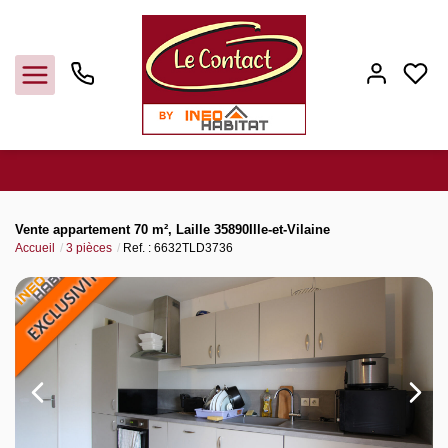
Vendre
Vente appartement 70 m², Laille 35890Ille-et-Vilaine
Accueil
3 pièces
Ref. : 6632TLD3736
Acheter
Louer
Gerer
Syndic