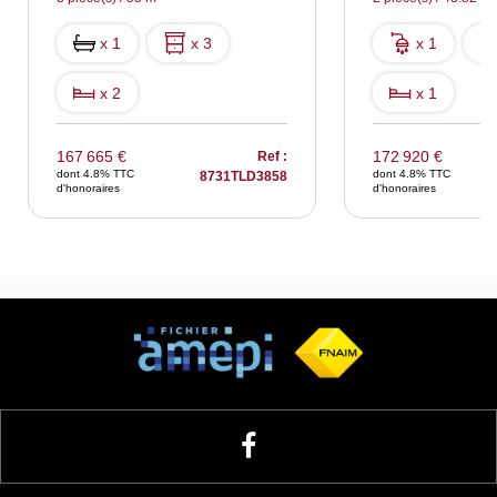
x 1
x 3
x 1
x 2
x 1
167 665 €
172 920 €
Ref :
dont 4.8% TTC
dont 4.8% TTC
8731TLD3858
d'honoraires
d'honoraires