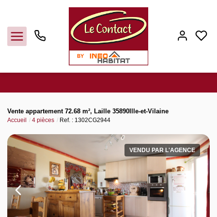
Vendre
Vente appartement 72.68 m², Laille 35890Ille-et-Vilaine
Accueil
4 pièces
Ref. : 1302CG2944
Acheter
VENDU PAR L'AGENCE
Louer
Gerer
Syndic