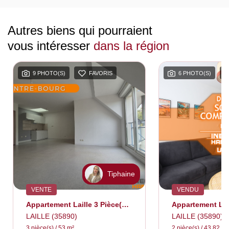
Autres biens qui pourraient
vous intéresser
dans la région
9 PHOTO(S)
FAVORIS
6 PHOTO(S)
Tiphaine
VENTE
VENDU
Appartement Laille 3 Pièce(s) 53 M2
LAILLE (35890)
LAILLE (35890)
3 pièce(s) / 53 m²
2 pièce(s) / 43.82 m²