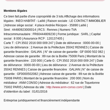
Mentions légales
Ce bien fait partie d'une copropriété de 3 lots.Affichage des informations
légales : INEO HABITAT - Laillé | Raison sociale : LE CONTACT IMMOBILIER
| Adresse siège social : 4 place Andrée Récipon - 35890 Laillé |
Siret : 44480923000014 | RCS : Rennes | Numero TVA
Intracommunautaire : FR60444809230 | Forme juridique : SARL | Capital
social : 8 000 | Assurance RCP : 120137405 |
Carte T : CPI 3502 2016 000 009 247 | Date de délivrance : 0000-00-00 |
Lieu de délivrance : 2 Avenue de la Préfecture 35042 RENNES | Caisse de
garantie financière : GALIAN. | N° de caisse de garantie : GF 0000 502 082 |
Adresse caisse de garantie : 89 rue de la Boëtie 75008 Paris | Montant de la
garantie financière : 220 000 | Carte G : CPI 3502 2016 000 009 247 | Date
de délivrance : 0000-00-00 | Lieu de délivrance : 2 Avenue de la Préfecture
35042 RENNES | Caisse de garantie financière : GALIAN | N° de caisse de
garantie : GF0000502082 | Adresse caisse de garantie : 89 rue de la Boëtie
75008 PARIS | Montant de la garantie financière : 200 000 | Nom du
médiateur : ANM CONSO | Adresse du médiateur : 62 rue de Tiquetonne
75002 PARIS | Adresse du site :
http://www.anm-conso.com/
| Date
d'obtention du label : 01/01/2016
Entreprise juridiquement et financièrement indépendante