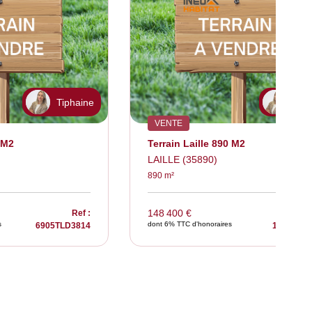
Tiphaine
Tiph
VENTE
 M2
Terrain Laille 890 M2
LAILLE (35890)
890 m²
148 400 €
Ref :
s
dont 6% TTC d'honoraires
6905TLD3814
1039TLD