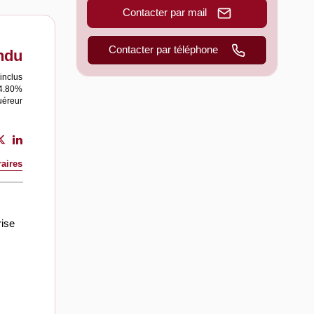
Contacter par mail
Contacter par téléphone
ndu
inclus
 4.80%
uéreur
aires
rise