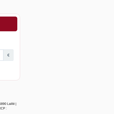
890 Laillé |
RCP :