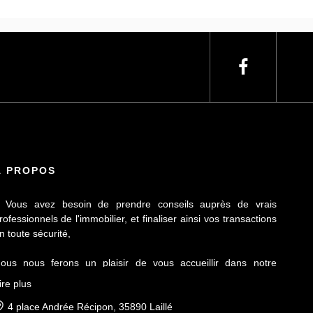
À PROPOS
 Vous avez besoin de prendre conseils auprès de vrais
rofessionnels de l'immobilier, et finaliser ainsi vos transactions
n toute sécurité,
ous nous ferons un plaisir de vous accueillir dans notre
gence Le Contact by Ineo située à Laillé, à seulement 10 mn
ire plus
e Rennes sur l'axe Rennes-Nantes.
4 place Andrée Récipon, 35890 Laillé