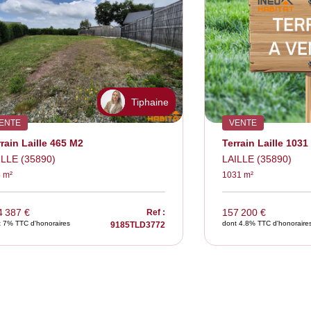
Tiphaine
ENTE
VENTE
rain Laille 465 M2
Terrain Laille 1031
ILLE (35890)
LAILLE (35890)
 m²
1031 m²
4 387 €
157 200 €
Ref :
t 7% TTC d'honoraires
dont 4.8% TTC d'honoraire
9185TLD3772