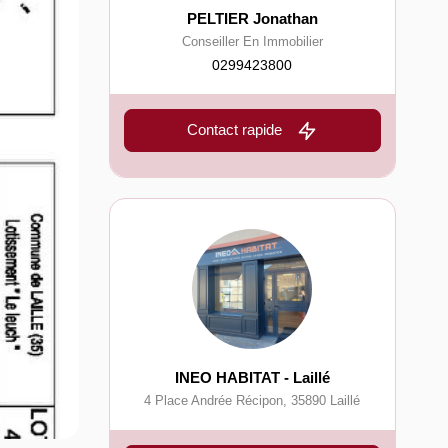
PELTIER Jonathan
Conseiller En Immobilier
0299423800
Contact rapide
INEO HABITAT - Laillé
4 Place Andrée Récipon
,
35890
Laillé