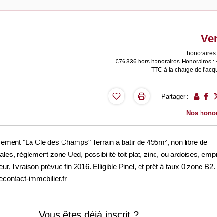
Ve
honoraires 
€76 336
hors honoraires
Honoraires :
TTC à la charge de l'acq
Partager :
Nos honor
sement "La Clé des Champs" Terrain à bâtir de 495m², non libre de
ales, règlement zone Ued, possibilité toit plat, zinc, ou ardoises, emp
r, livraison prévue fin 2016. Elligible Pinel, et prêt à taux 0 zone B2.
contact-immobilier.fr
Vous êtes déjà inscrit ?