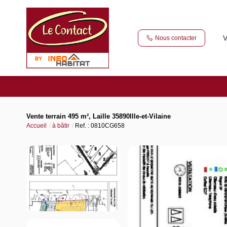
V
Nous contacter
Vente terrain 495 m², Laille 35890Ille-et-Vilaine
Accueil
à bâtir
Ref. : 0810CG658