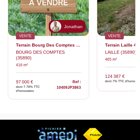
Jonathan
VENTE
VENTE
Terrain Bourg Des Comptes 416m2
Terrain Laille 4
BOURG DES COMPTES
LAILLE (35890)
(35890)
465 m²
416 m²
124 387 €
97 000 €
dont 7% TTC d'honorair
Ref :
dont 7.78% TTC
10409JP3863
d'honoraires