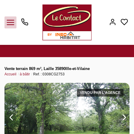
Vendre
Vente terrain 869 m², Laille 35890Ille-et-Vilaine
Accueil
à bâtir
Ref. : 0308CG2753
Acheter
VENDU PAR L'AGENCE
Louer
Gerer
Syndic