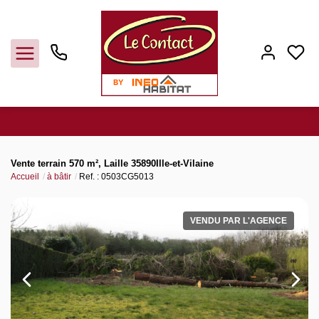
Vendre
Vente terrain 570 m², Laille 35890Ille-et-Vilaine
Accueil
à bâtir
Ref. : 0503CG5013
Acheter
VENDU PAR L'AGENCE
Louer
Gerer
Syndic