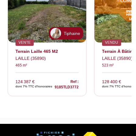
Tiphaine
VENTE
VENDU
Terrain Laille 465 M2
Terrain À Bâtir L
LAILLE (35890)
LAILLE (35890)
465 m²
523 m²
124 387 €
128 400 €
Ref :
dont 7% TTC d'honoraires
dont 7% TTC d'honorair
9185TLD3772