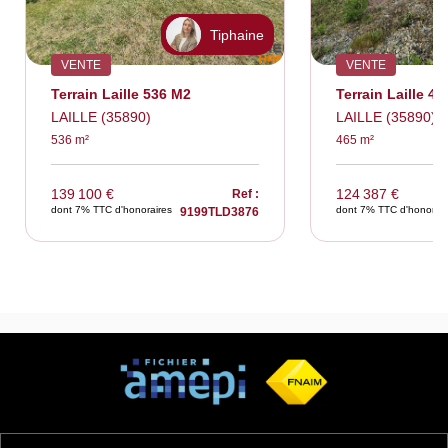
Tiphaine
VENTE
VENTE
Terrain Laille 536 M2
Terrain Laille 4
LAILLE (35890)
LAILLE (35890)
536 m²
465 m²
139 100 €
124 387 €
Ref :
dont 7% TTC d'honoraires
dont 7% TTC d'honorair
9199TLD3876