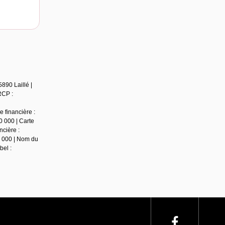
890 Laillé |
RCP :
 financière :
0 000 | Carte
ncière :
0 000 | Nom du
bel :