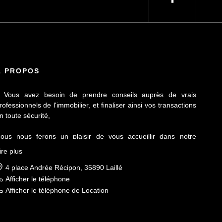
À PROPOS
 Vous avez besoin de prendre conseils auprès de vrais
rofessionnels de l'immobilier, et finaliser ainsi vos transactions
n toute sécurité,
ous nous ferons un plaisir de vous accueillir dans notre
gence Le Contact by Ineo située à Laillé, à seulement 10 mn
ire plus
e Rennes sur l'axe Rennes-Nantes.
4 place Andrée Récipon, 35890 Laillé
éputés pour notre sérieux et notre déontologie, membre de la
Afficher le téléphone
NAIM et du Fichier commun Exclusivité AMEPI nous saurons
Afficher le téléphone de Location
épondre à vos attentes et vous accompagner dans toutes vos
émarches.