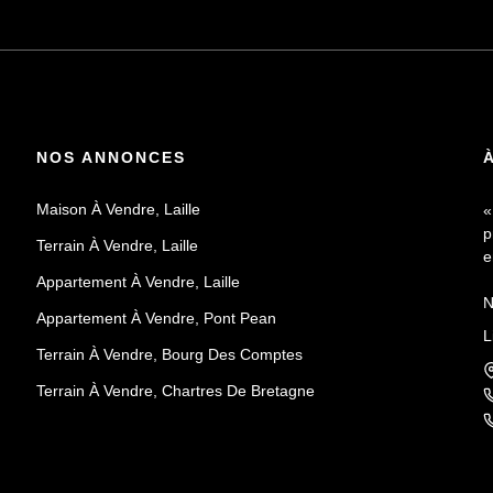
NOS ANNONCES
Maison À Vendre, Laille
«
p
Terrain À Vendre, Laille
e
Appartement À Vendre, Laille
N
Appartement À Vendre, Pont Pean
a
L
d
Terrain À Vendre, Bourg Des Comptes
Terrain À Vendre, Chartres De Bretagne
R
F
r
d