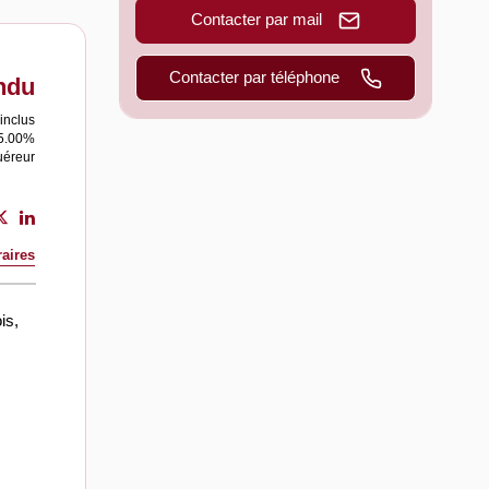
Contacter par mail
Contacter par téléphone
ndu
inclus
35.00%
uéreur
aires
is,