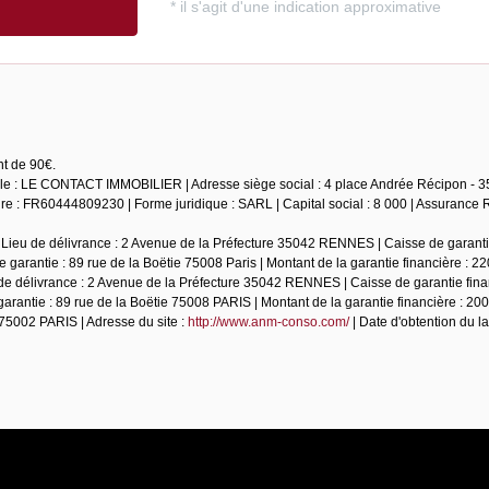
nt de 90€.
iale : LE CONTACT IMMOBILIER | Adresse siège social : 4 place Andrée Récipon - 35
 : FR60444809230 | Forme juridique : SARL | Capital social : 8 000 | Assurance 
 Lieu de délivrance : 2 Avenue de la Préfecture 35042 RENNES | Caisse de garantie
garantie : 89 rue de la Boëtie 75008 Paris | Montant de la garantie financière : 22
de délivrance : 2 Avenue de la Préfecture 35042 RENNES | Caisse de garantie fina
rantie : 89 rue de la Boëtie 75008 PARIS | Montant de la garantie financière : 20
5002 PARIS | Adresse du site :
http://www.anm-conso.com/
| Date d'obtention du la