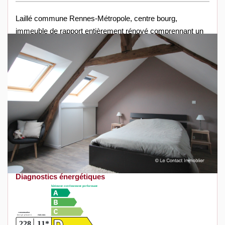
Laillé commune Rennes-Métropole, centre bourg,
immeuble de rapport entièrement rénové comprennant un
local commercial et un appartement:
Au rez-de-chaussée un local commercial d'environ 50m²
libre à la location , composé de deux pièces et d'un cellier
de rangement, était loué 840€
A l'étage un appartement entièrement rénové de 50 m²
avec un bail en cours, composé d'une entrée, d'un séjour
30 m² avec cuisine ouverte équipée, salle d'eau, toilettes,
chambre de 25 m² avec placards. Loué 460€.
Retrouvez toutes nos annonces sur notre site :
www.lecontact-immobilier.fr
Diagnostics énergétiques