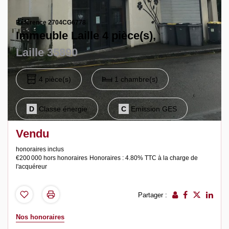
Notre agence
Référence 2704CG6778
Contact
Immeuble Laille 4 pièce(s),
Laille 35890
4 pièce(s)
1 chambre(s)
D
Classe énergie
C
Emission GES
Vendu
honoraires inclus
€200 000
hors honoraires
Honoraires : 4.80% TTC à la charge de
l'acquéreur
Partager :
Nos honoraires