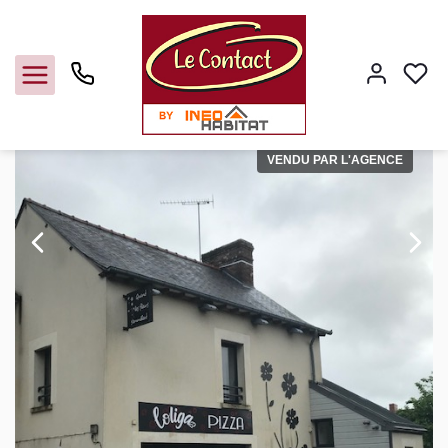
Vente immeuble Laille 35890Ille-et-Vilaine
Accueil
Immeubles
Ref. : 2704CG6778
VENDU PAR L'AGENCE
Vendre
Acheter
Louer
Gerer
Syndic