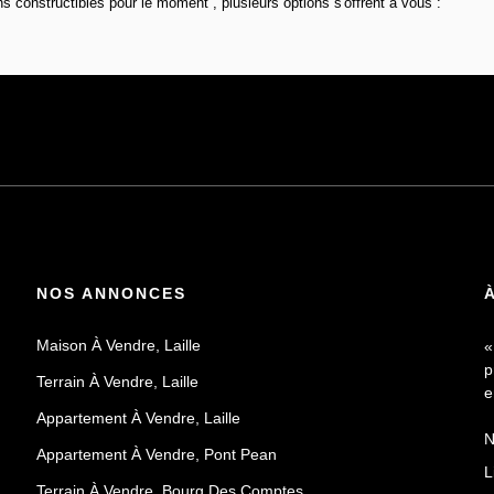
 constructibles pour le moment , plusieurs options s'offrent à vous :
NOS ANNONCES
Maison À Vendre, Laille
«
p
Terrain À Vendre, Laille
e
Appartement À Vendre, Laille
N
Appartement À Vendre, Pont Pean
a
L
d
Terrain À Vendre, Bourg Des Comptes