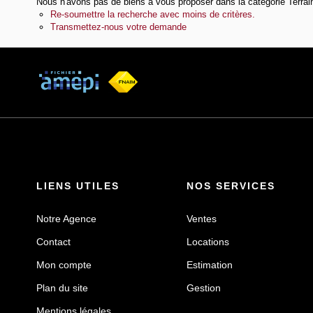
Nous n'avons pas de biens à vous proposer dans la catégorie Terrains
Re-soumettre la recherche avec moins de critères.
Transmettez-nous votre demande
LIENS UTILES
NOS SERVICES
Notre Agence
Ventes
Contact
Locations
Mon compte
Estimation
Plan du site
Gestion
Mentions légales