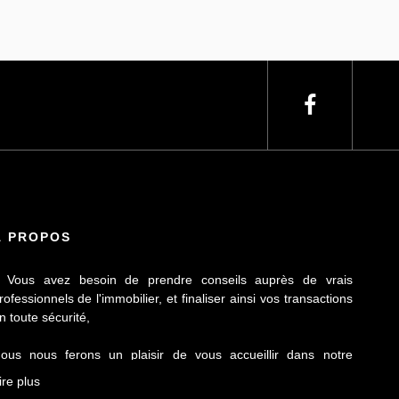
À PROPOS
 Vous avez besoin de prendre conseils auprès de vrais
rofessionnels de l'immobilier, et finaliser ainsi vos transactions
n toute sécurité,
ous nous ferons un plaisir de vous accueillir dans notre
gence Le Contact by Ineo située à Laillé, à seulement 10 mn
ire plus
e Rennes sur l'axe Rennes-Nantes.