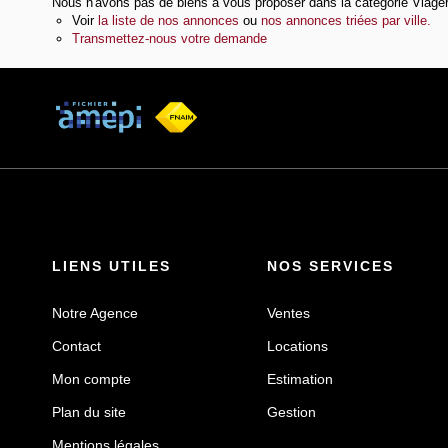
Nous n'avons pas de biens à vous proposer dans la catégorie Viager 
Voir
la liste de nos annonces
ou
nos annonces triées par ville.
Transmettez-nous votre demande
LIENS UTILES
NOS SERVICES
Notre Agence
Ventes
Contact
Locations
Mon compte
Estimation
Plan du site
Gestion
Mentions légales