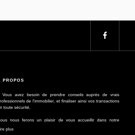
À PROPOS
 Vous avez besoin de prendre conseils auprès de vrais
rofessionnels de l'immobilier, et finaliser ainsi vos transactions
n toute sécurité,
ous nous ferons un plaisir de vous accueillir dans notre
gence Le Contact by Ineo située à Laillé, à seulement 10 mn
ire plus
e Rennes sur l'axe Rennes-Nantes.