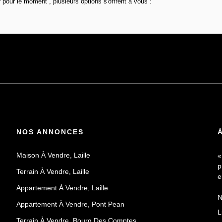
pour le moment , plusieurs options s'offrent à vous :
NOS ANNONCES
Maison À Vendre, Laille
«
p
Terrain À Vendre, Laille
e
Appartement À Vendre, Laille
N
Appartement À Vendre, Pont Pean
a
L
d
Terrain À Vendre, Bourg Des Comptes