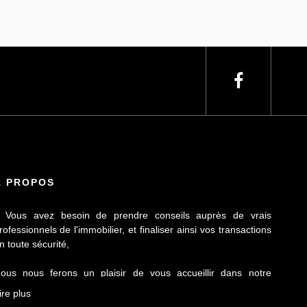
À PROPOS
 Vous avez besoin de prendre conseils auprès de vrais
rofessionnels de l'immobilier, et finaliser ainsi vos transactions
n toute sécurité,
ous nous ferons un plaisir de vous accueillir dans notre
gence Le Contact by Ineo située à Laillé, à seulement 10 mn
ire plus
e Rennes sur l'axe Rennes-Nantes.