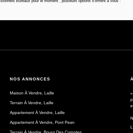
ionnels Bureaux pour le moment , plusieurs options s'offrent à vous :
NOS ANNONCES
Maison À Vendre, Laille
«
p
Terrain À Vendre, Laille
e
Appartement À Vendre, Laille
N
Appartement À Vendre, Pont Pean
a
L
d
Terrain À Vendre, Bourg Des Comptes