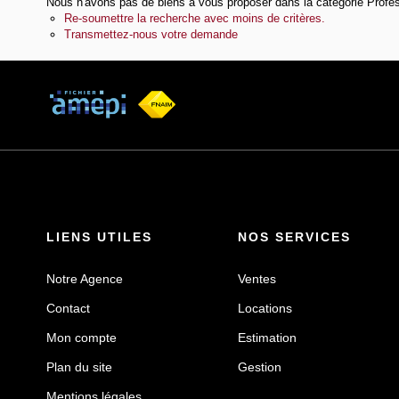
Nous n'avons pas de biens à vous proposer dans la catégorie Profess
Re-soumettre la recherche avec moins de critères.
Transmettez-nous votre demande
LIENS UTILES
NOS SERVICES
Notre Agence
Ventes
Contact
Locations
Mon compte
Estimation
Plan du site
Gestion
Mentions légales