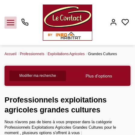
Accueil
Professionnels
Exploitations Agricoles
Grandes Cultures
Vendre
Plus d'options
Modifier ma recherche
Acheter
Louer
Professionnels exploitations
agricoles grandes cultures
Gerer
Nous n'avons pas de biens à vous proposer dans la catégorie
Professionnels Exploitations Agricoles Grandes Cultures pour le
Syndic
moment , plusieurs options s'offrent à vous :