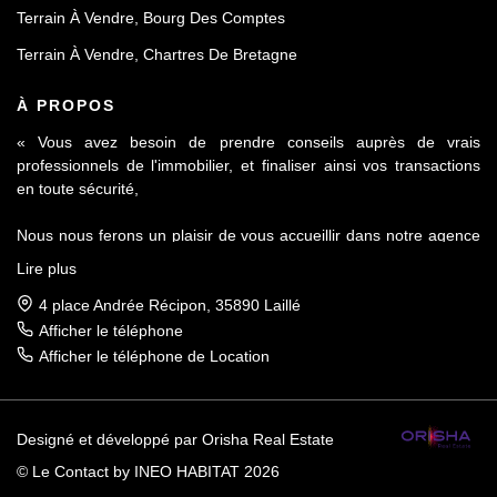
Terrain À Vendre, Bourg Des Comptes
Terrain À Vendre, Chartres De Bretagne
À PROPOS
« Vous avez besoin de prendre conseils auprès de vrais
professionnels de l'immobilier, et finaliser ainsi vos transactions
en toute sécurité,
Nous nous ferons un plaisir de vous accueillir dans notre agence
Le Contact by Ineo située à Laillé, à seulement 10 mn de Rennes
Lire plus
sur l'axe Rennes-Nantes.
4 place Andrée Récipon, 35890 Laillé
Réputés pour notre sérieux et notre déontologie, membre de la
Afficher le téléphone
FNAIM et du Fichier commun Exclusivité AMEPI nous saurons
Afficher le téléphone de Location
répondre à vos attentes et vous accompagner dans toutes vos
démarches.
Designé et développé par Orisha Real Estate
Nous vous apporterons toutes les informations concernant les
plans locaux d'urbanisme, les infrastructures, les commerces et
© Le Contact by INEO HABITAT 2026
les services de proximité des communes telles que Laillé, Bourg-