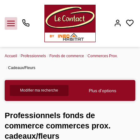
Accueil
Professionnels
Fonds de commerce
Commerces Prox.
Vendre
Cadeaux/Fleurs
Acheter
Plus d'options
Modifier ma recherche
Louer
Professionnels fonds de
Gerer
commerce commerces prox.
cadeaux/fleurs
Syndic