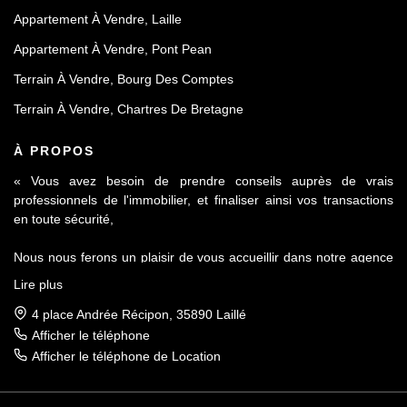
Appartement À Vendre, Laille
Appartement À Vendre, Pont Pean
Terrain À Vendre, Bourg Des Comptes
Terrain À Vendre, Chartres De Bretagne
À PROPOS
« Vous avez besoin de prendre conseils auprès de vrais
professionnels de l'immobilier, et finaliser ainsi vos transactions
en toute sécurité,
Nous nous ferons un plaisir de vous accueillir dans notre agence
Le Contact by Ineo située à Laillé, à seulement 10 mn de Rennes
Lire plus
sur l'axe Rennes-Nantes.
4 place Andrée Récipon, 35890 Laillé
Réputés pour notre sérieux et notre déontologie, membre de la
Afficher le téléphone
FNAIM et du Fichier commun Exclusivité AMEPI nous saurons
Afficher le téléphone de Location
répondre à vos attentes et vous accompagner dans toutes vos
démarches.