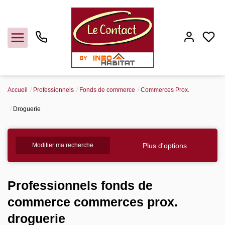
Accueil
Professionnels
Fonds de commerce
Commerces Prox.
Vendre
Droguerie
Acheter
Plus d'options
Modifier ma recherche
Louer
Professionnels fonds de
Gerer
commerce commerces prox.
droguerie
Syndic