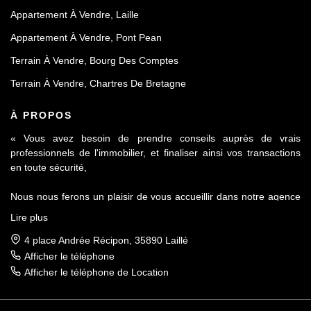
Appartement À Vendre, Laille
Appartement À Vendre, Pont Pean
Terrain À Vendre, Bourg Des Comptes
Terrain À Vendre, Chartres De Bretagne
À PROPOS
« Vous avez besoin de prendre conseils auprès de vrais
professionnels de l'immobilier, et finaliser ainsi vos transactions
en toute sécurité,
Nous nous ferons un plaisir de vous accueillir dans notre agence
Le Contact by Ineo située à Laillé, à seulement 10 mn de Rennes
Lire plus
sur l'axe Rennes-Nantes.
4 place Andrée Récipon, 35890 Laillé
Réputés pour notre sérieux et notre déontologie, membre de la
Afficher le téléphone
FNAIM et du Fichier commun Exclusivité AMEPI nous saurons
Afficher le téléphone de Location
répondre à vos attentes et vous accompagner dans toutes vos
démarches.