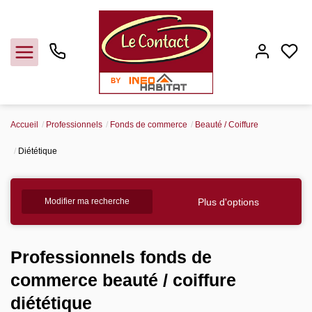
Accueil
Professionnels
Fonds de commerce
Beauté / Coiffure
Vendre
Diététique
Acheter
Plus d'options
Modifier ma recherche
Louer
Professionnels fonds de
Gerer
commerce beauté / coiffure
diététique
Syndic