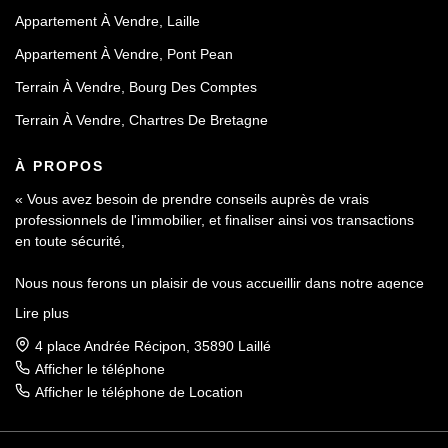
Appartement À Vendre, Laille
Appartement À Vendre, Pont Pean
Terrain À Vendre, Bourg Des Comptes
Terrain À Vendre, Chartres De Bretagne
À PROPOS
« Vous avez besoin de prendre conseils auprès de vrais
professionnels de l'immobilier, et finaliser ainsi vos transactions
en toute sécurité,
Nous nous ferons un plaisir de vous accueillir dans notre agence
Le Contact by Ineo située à Laillé, à seulement 10 mn de Rennes
Lire plus
sur l'axe Rennes-Nantes.
4 place Andrée Récipon, 35890 Laillé
Réputés pour notre sérieux et notre déontologie, membre de la
Afficher le téléphone
FNAIM et du Fichier commun Exclusivité AMEPI nous saurons
Afficher le téléphone de Location
répondre à vos attentes et vous accompagner dans toutes vos
démarches.