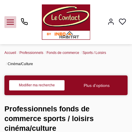
Accueil
Professionnels
Fonds de commerce
Sports / Loisirs
Vendre
Cinéma/Culture
Acheter
Plus d'options
Modifier ma recherche
Louer
Gerer
Professionnels fonds de
commerce sports / loisirs
Syndic
cinéma/culture