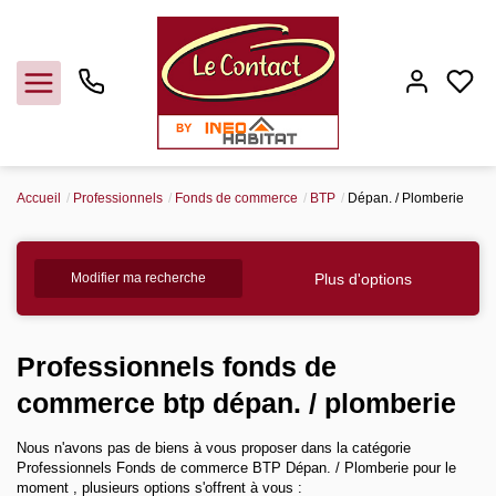
Accueil
Professionnels
Fonds de commerce
BTP
Dépan. / Plomberie
Vendre
Plus d'options
Modifier ma recherche
Acheter
Louer
Professionnels fonds de
commerce btp dépan. / plomberie
Gerer
Nous n'avons pas de biens à vous proposer dans la catégorie
Professionnels Fonds de commerce BTP Dépan. / Plomberie pour le
Syndic
moment , plusieurs options s'offrent à vous :