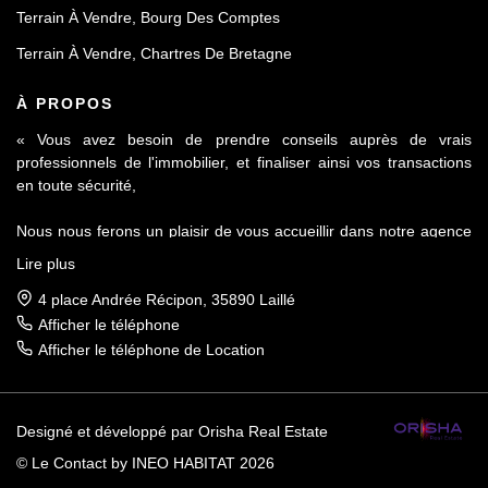
Terrain À Vendre, Bourg Des Comptes
Terrain À Vendre, Chartres De Bretagne
À PROPOS
« Vous avez besoin de prendre conseils auprès de vrais
professionnels de l'immobilier, et finaliser ainsi vos transactions
en toute sécurité,
Nous nous ferons un plaisir de vous accueillir dans notre agence
Le Contact by Ineo située à Laillé, à seulement 10 mn de Rennes
Lire plus
sur l'axe Rennes-Nantes.
4 place Andrée Récipon, 35890 Laillé
Réputés pour notre sérieux et notre déontologie, membre de la
Afficher le téléphone
FNAIM et du Fichier commun Exclusivité AMEPI nous saurons
Afficher le téléphone de Location
répondre à vos attentes et vous accompagner dans toutes vos
démarches.
Designé et développé par Orisha Real Estate
Nous vous apporterons toutes les informations concernant les
plans locaux d'urbanisme, les infrastructures, les commerces et
© Le Contact by INEO HABITAT 2026
les services de proximité des communes telles que Laillé, Bourg-