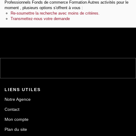
Professionnels Fonds de commerce Formation Autres activités pour le
Notre agence
moment , plusieurs options s'offrent à vous :
Re-soumettre la recherche avec moins de critères.
Contact
Transmettez-nous votre demande
LIENS UTILES
Notre Agence
Contact
Mon compte
Plan du site