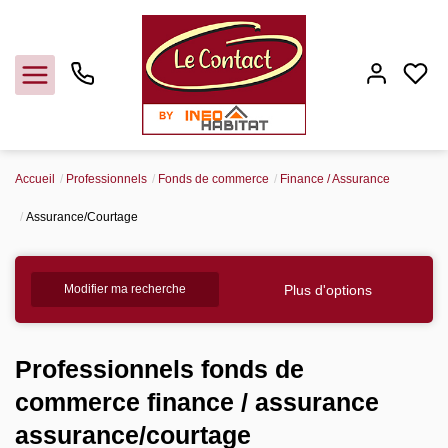
Accueil
Professionnels
Fonds de commerce
Finance / Assurance
Vendre
Assurance/Courtage
Acheter
Plus d'options
Modifier ma recherche
Louer
Professionnels fonds de
Gerer
commerce finance / assurance
assurance/courtage
Syndic