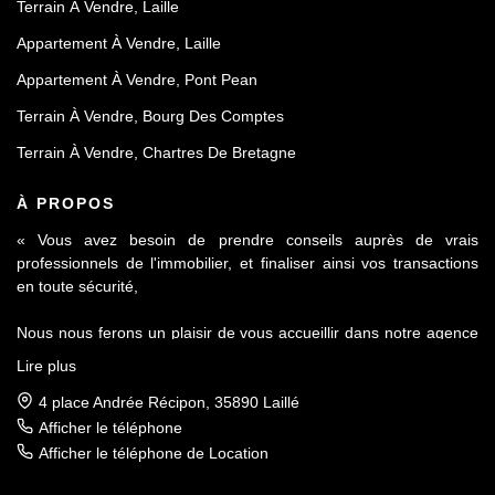
Terrain À Vendre, Laille
Appartement À Vendre, Laille
Appartement À Vendre, Pont Pean
Terrain À Vendre, Bourg Des Comptes
Terrain À Vendre, Chartres De Bretagne
À PROPOS
« Vous avez besoin de prendre conseils auprès de vrais
professionnels de l'immobilier, et finaliser ainsi vos transactions
en toute sécurité,
Nous nous ferons un plaisir de vous accueillir dans notre agence
Le Contact by Ineo située à Laillé, à seulement 10 mn de Rennes
Lire plus
sur l'axe Rennes-Nantes.
4 place Andrée Récipon, 35890 Laillé
Réputés pour notre sérieux et notre déontologie, membre de la
Afficher le téléphone
FNAIM et du Fichier commun Exclusivité AMEPI nous saurons
Afficher le téléphone de Location
répondre à vos attentes et vous accompagner dans toutes vos