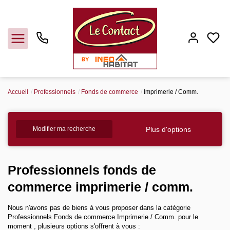
Accueil
Professionnels
Fonds de commerce
Imprimerie / Comm.
Vendre
Plus d'options
Modifier ma recherche
Acheter
Louer
Professionnels fonds de
commerce imprimerie / comm.
Gerer
Nous n'avons pas de biens à vous proposer dans la catégorie
Professionnels Fonds de commerce Imprimerie / Comm. pour le
Syndic
moment , plusieurs options s'offrent à vous :