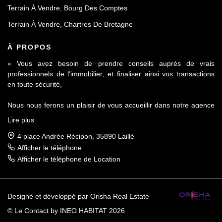
Terrain À Vendre, Bourg Des Comptes
Terrain À Vendre, Chartres De Bretagne
À PROPOS
« Vous avez besoin de prendre conseils auprès de vrais
professionnels de l'immobilier, et finaliser ainsi vos transactions
en toute sécurité,
Nous nous ferons un plaisir de vous accueillir dans notre agence
Le Contact by Ineo située à Laillé, à seulement 10 mn de Rennes
Lire plus
sur l'axe Rennes-Nantes.
4 place Andrée Récipon, 35890 Laillé
Réputés pour notre sérieux et notre déontologie, membre de la
Afficher le téléphone
FNAIM et du Fichier commun Exclusivité AMEPI nous saurons
Afficher le téléphone de Location
répondre à vos attentes et vous accompagner dans toutes vos
démarches.
Designé et développé par Orisha Real Estate
Nous vous apporterons toutes les informations concernant les
plans locaux d'urbanisme, les infrastructures, les commerces et
© Le Contact by INEO HABITAT 2026
les services de proximité des communes telles que Laillé, Bourg-