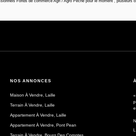
sionnels Fonds de commerce Agri / Agro Pêche pour le moment , plusieurs opt
NOS ANNONCES
Maison À Vendre, Laille
«
p
Terrain À Vendre, Laille
e
Appartement À Vendre, Laille
N
Appartement À Vendre, Pont Pean
a
L
d
Terrain À Vendre, Bourg Des Comptes