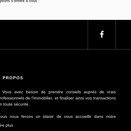
ions s'offrent à vous :
À PROPOS
 Vous avez besoin de prendre conseils auprès de vrais
rofessionnels de l'immobilier, et finaliser ainsi vos transactions
n toute sécurité,
ous nous ferons un plaisir de vous accueillir dans notre
gence Le Contact by Ineo située à Laillé, à seulement 10 mn
ire plus
e Rennes sur l'axe Rennes-Nantes.