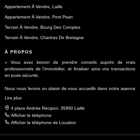
Appartement À Vendre, Laille
Appartement À Vendre, Pont Pean
Terrain À Vendre, Bourg Des Comptes
Terrain À Vendre, Chartres De Bretagne
À PROPOS
« Vous avez besoin de prendre conseils auprès de vrais
professionnels de l'immobilier, et finaliser ainsi vos transactions
en toute sécurité,
Nous nous ferons un plaisir de vous accueillir dans notre agence
Le Contact by Ineo située à Laillé, à seulement 10 mn de Rennes
Lire plus
sur l'axe Rennes-Nantes.
4 place Andrée Récipon, 35890 Laillé
Réputés pour notre sérieux et notre déontologie, membre de la
Afficher le téléphone
FNAIM et du Fichier commun Exclusivité AMEPI nous saurons
Afficher le téléphone de Location
répondre à vos attentes et vous accompagner dans toutes vos
démarches.