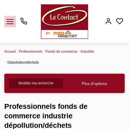
Accueil
Professionnels
Fonds de commerce
Industrie
Vendre
Dépollution/déchets
Acheter
Plus d'options
Modifier ma recherche
Louer
Professionnels fonds de
Gerer
commerce industrie
dépollution/déchets
Syndic