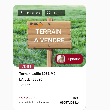
3 PHOTO(S)
FAVORIS
Tiphaine
VENTE
Terrain Laille 1031 M2
LAILLE (35890)
1031 m²
157 200 €
Ref :
dont 4.8% TTC d'honoraires
6905TLD3814