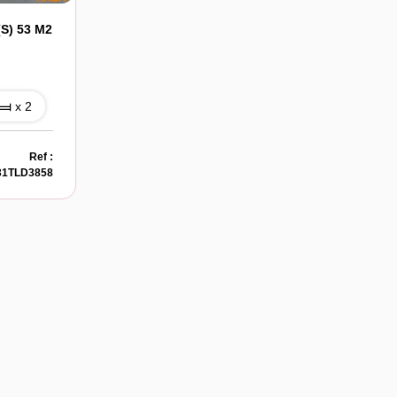
(s) 53 M2
x 2
Ref :
31TLD3858