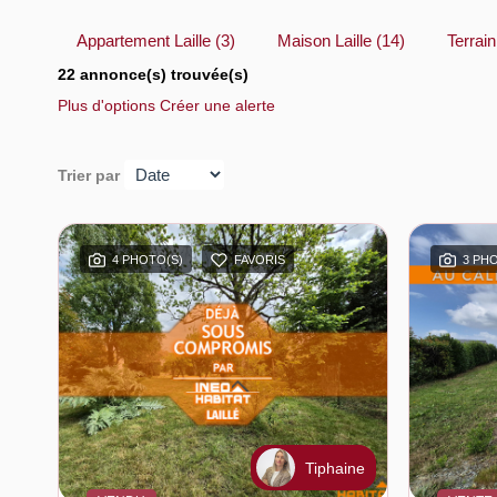
Appartement Laille (3)
Maison Laille (14)
Terrain
22 annonce(s) trouvée(s)
Plus d'options
Créer une alerte
Trier par
4 PHOTO(S)
FAVORIS
3 PH
Tiphaine