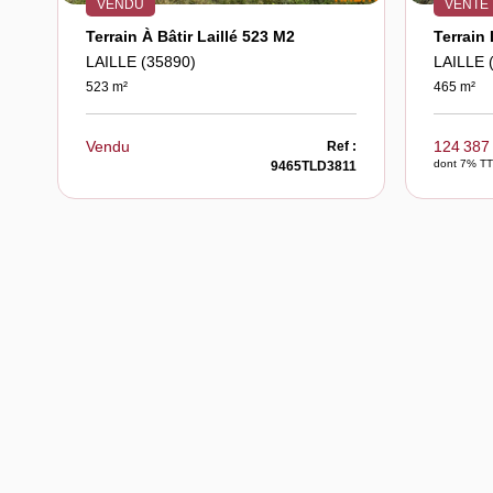
VENDU
VENTE
Terrain À Bâtir Laillé 523 M2
Terrain 
LAILLE (35890)
LAILLE 
523 m²
465 m²
Vendu
124 387
Ref :
dont 7% TT
9465TLD3811