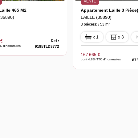
VENTE
Laille 465 M2
Appartement Laille 3 Pièce
(35890)
LAILLE (35890)
3 pièce(s) / 53 m²
x 1
x 3
 €
Ref :
C d'honoraires
9185TLD3772
167 665 €
dont 4.8% TTC d'honoraires
87