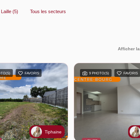
 Laille (5)
Tous les secteurs
Afficher la
OTO(S)
FAVORIS
9 PHOTO(S)
FAVORIS
Tiphaine